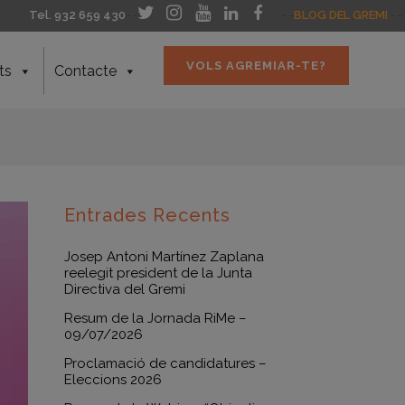
Tel. 932 659 430
- -
- -
BLOG DEL GREMI
- -
VOLS AGREMIAR-TE?
ts
Contacte
Entrades Recents
Josep Antoni Martínez Zaplana
reelegit president de la Junta
Directiva del Gremi
Resum de la Jornada RiMe –
09/07/2026
Proclamació de candidatures –
Eleccions 2026