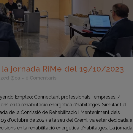
la jornada RiMe del 19/10/2023
ized @ca
0 Comentaris
uyendo Empleo: Connectant professionals i empreses. /
ions en la rehabilitació energètica d’habitatges. Simulant el
ada de la Comissió de Rehabilitació i Manteniment dels
us 19 d'0ctubre de 2023 a la seu del Gremi, va estar dedicada a
ecisions en la rehabilitació energètica d’habitatges. La jornada