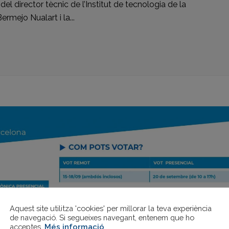
 director tècnic de l’Institut de tecnologia de la
rmejo Nualart i la...
Aquest site utilitza 'cookies' per millorar la teva experiència
de navegació. Si segueixes navegant, entenem que ho
acceptes.
Més informació
.