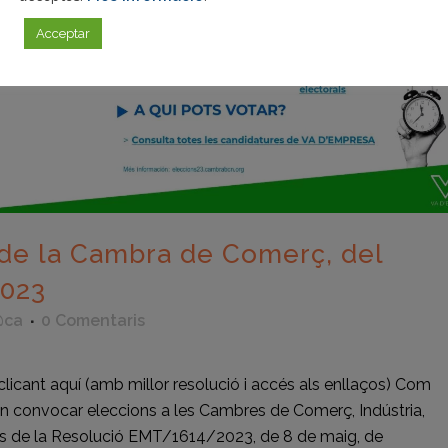
Acceptar
 de la Cambra de Comerç, del
2023
@ca
0 Comentaris
clicant aquí (amb millor resolució i accés als enllaços) Com
an convocar eleccions a les Cambres de Comerç, Indústria,
és de la Resolució EMT/1614/2023, de 8 de maig, de