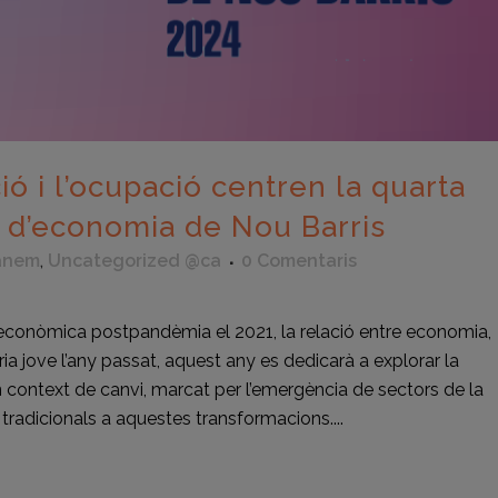
ó i l’ocupació centren la quarta
s d’economia de Nou Barris
anem
,
Uncategorized @ca
0 Comentaris
 econòmica postpandèmia el 2021, la relació entre economia,
ria jove l’any passat, aquest any es dedicarà a explorar la
 context de canvi, marcat per l’emergència de sectors de la
tradicionals a aquestes transformacions....