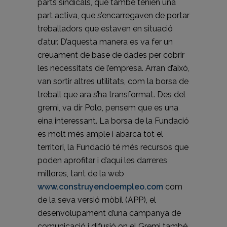
parts sindicals, que també tenien una
part activa, que s’encarregaven de portar
treballadors que estaven en situació
d’atur. D’aquesta manera es va fer un
creuament de base de dades per cobrir
les necessitats de l’empresa. Arran d’això,
van sortir altres utilitats, com la borsa de
treball que ara s’ha transformat. Des del
gremi, va dir Polo, pensem que es una
eina interessant. La borsa de la Fundació
es molt més ample i abarca tot el
territori, la Fundació té més recursos que
poden aprofitar i d’aquí les darreres
millores, tant de la web
www.construyendoempleo.com
com
de la seva versió mòbil (APP), el
desenvolupament d’una campanya de
comunicació i difusió on el Gremi també