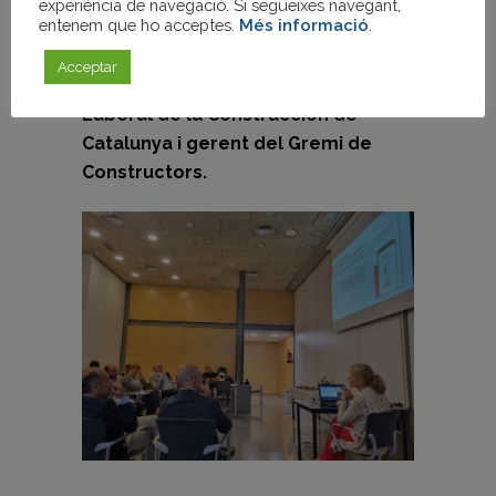
experiència de navegació. Si segueixes navegant,
entenem que ho acceptes.
Més informació
.
Comissió RiMe i del Gremi, Josep Antoni
Martínez, va donar la paraula a
Mercè
Acceptar
Polo, secretaria de la Fundación
Laboral de la Construcción de
Catalunya i gerent del Gremi de
Constructors.