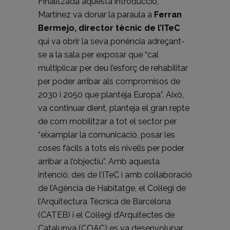
Finalitzada aquesta introducció,
Martínez va donar la paraula a
Ferran
Bermejo, director tècnic de l’ITeC
qui va obrir la seva ponència adreçant-
se a la sala per exposar que “cal
multiplicar per deu l’esforç de rehabilitar
per poder arribar als compromisos de
2030 i 2050 que planteja Europa”. Això,
va continuar dient, planteja el gran repte
de com mobilitzar a tot el sector per
“eixamplar la comunicació, posar les
coses fàcils a tots els nivells per poder
arribar a l’objectiu”. Amb aquesta
intenció, des de l’ITeC i amb col·laboració
de l’Agència de Habitatge, el Col·legi de
l’Arquitectura Tècnica de Barcelona
(CATEB) i el Col·legi d’Arquitectes de
Catalunya (COAC) es va desenvolupar