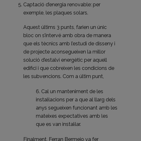
Captació d’energia renovable: per
exemple, les plaques solars.
Aquest últims 3 punts, farien un únic
bloc on s’intervé amb obra de manera
que els tècnics amb l’estudi de disseny i
de projecte aconsegueixen la millor
solució d’estalvi energètic per aquell
edifici i que cobreixen les condicions de
les subvencions. Com a últim punt,
6. Cal un manteniment de les
instal·lacions per a que al llarg dels
anys segueixen funcionant amb les
mateixes expectatives amb les
que es van instal·lar.
Finalment, Ferran Bermejo va fer