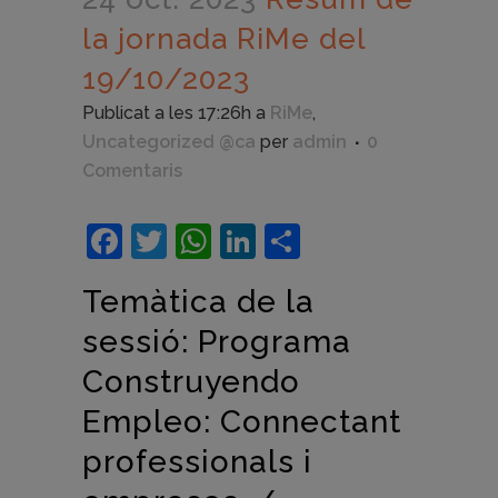
la jornada RiMe del
19/10/2023
Publicat a les 17:26h
a
RiMe
,
Uncategorized @ca
per
admin
0
Comentaris
Facebook
Twitter
WhatsApp
LinkedIn
Comparteix
Temàtica de la
sessió: Programa
Construyendo
Empleo: Connectant
professionals i