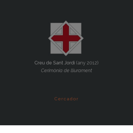
Creu de Sant Jordi
(any 2012)
Cerimònia de lliurament
Cercador