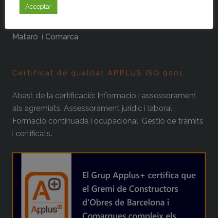
– Gremi de la Construcció del Vallès
Acceptar
– Gremi de Constructors i Promotors d’Obres de
Mataró i Comarca
Certificat de qualitat APPLUS ISO 9001
Abast de la certificació: Informació i assessorament
als agremiats, Assessorament jurídic i laboral,
Formació continuada i ocupacional, Gestió de tràmits
i certificats.