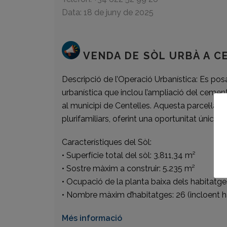
Data: 18 de juny de 2025
VENDA DE SÒL URBÀ A C
Descripció de l’Operació Urbanística: Es pos
urbanística que inclou l’ampliació del cementir
al municipi de Centelles. Aquesta parcel·la és
plurifamiliars, oferint una oportunitat única 
Característiques del Sòl:
• Superfície total del sòl: 3.811,34 m²
• Sostre màxim a construir: 5.235 m²
• Ocupació de la planta baixa dels habitatge
• Nombre màxim d’habitatges: 26 (incloent ha
Més informació