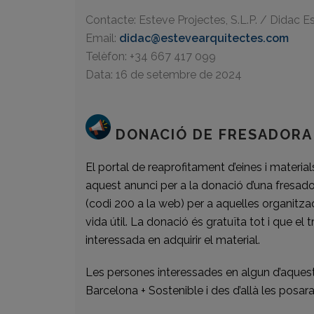
Contacte: Esteve Projectes, S.L.P. / Didac E
Email:
didac@estevearquitectes.com
Telèfon: +34 667 417 099
Data: 16 de setembre de 2024
DONACIÓ DE FRESADORA 
El portal de reaprofitament d’eines i materi
aquest anunci per a la donació d’una fresado
(codi 200 a la web) per a aquelles organitzaci
vida útil. La donació és gratuïta tot i que el
interessada en adquirir el material.
Les persones interessades en algun d’aque
Barcelona + Sostenible i des d’allà les posar