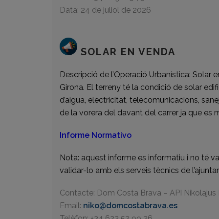
Data: 24 de juliol de 2026
SOLAR EN VENDA
Descripció de l’Operació Urbanística: Solar
Girona. El terreny té la condició de solar ed
d’aigua, electricitat, telecomunicacions, san
de la vorera del davant del carrer ja que es
Informe Normativo
Nota: aquest informe es informatiu i no té v
validar-lo amb els serveis tècnics de l’ajunt
Contacte: Dom Costa Brava – API Nikolajus
Email:
niko@domcostabrava.es
Telèfon: +34 622 52 99 26