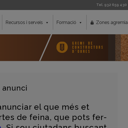
Tel. 932 659 430
Recursos i serveis
Formació
Zones agremia
u anunci
anunciar el que més et
tes de feina, que pots fer-
.
Si sou ciutadans buscant