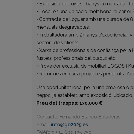
• Exposició de cuines i banys ja muntada i t
• Local en una ubicació molt bona, al carrer 
• Contracte de lloguer amb una durada de 8
mensuals desgravables.
• Treballadora amb 29 anys d’experiència i 
sector i dels clients.
• Xarxa de professionals de confiança per a la
fusters, professionals del pladur, etc.
• Proveïdor exclusiu de mobiliari LOGOS i K
• Reformes en curs i projectes pendents d’ac
Una oportunitat ideal per a una empresa o p
negoci ja establert, amb exposició, ubicació,
Preu del traspàs: 130.000 €
Contacte: Fernando Blanco Boladeras
Email:
info@gb2025.es
Telèfon: +34 609 125 750