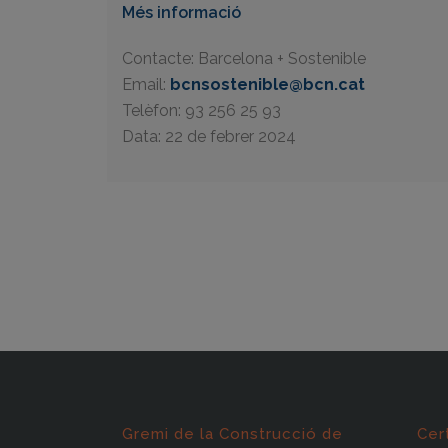
Més informació
Contacte: Barcelona + Sostenible
Email:
bcnsostenible@bcn.cat
Telèfon: 93 256 25 93
Data: 22 de febrer 2024
Gremi de la Construcció de
Cer