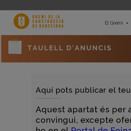
El Gremi
Aquí pots publicar el te
Aquest apartat és per 
convingui, excepte ofer
ho en el
Portal de Feina