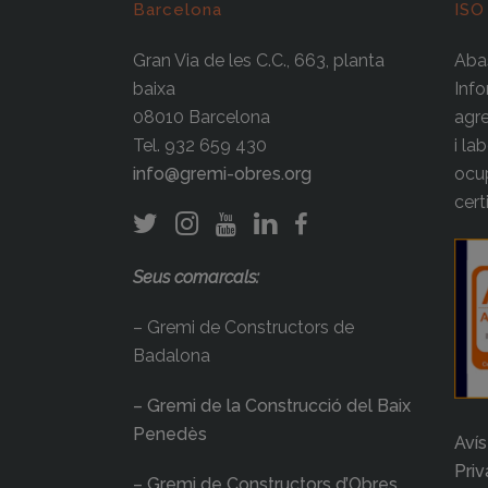
Barcelona
ISO
Gran Via de les C.C., 663, planta
Abas
baixa
Info
08010 Barcelona
agre
Tel. 932 659 430
i la
info@gremi-obres.org
ocup
cert
Seus comarcals:
– Gremi de Constructors de
Badalona
– Gremi de la Construcció del Baix
Penedès
Avís
Priv
– Gremi de Constructors d’Obres