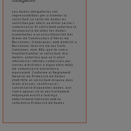
(obligatori)
Les dades obligatòries són
imprescindibles per a tramitar la
sol·licitud. La resta de dades es
sol·liciten per oferir un millor servei i
comunicació. El sol·licitant autoritza la
incorporació de totes les dades
esmentades a un arxiu titularitat del
Gremi de Constructors d’Obres de
Barcelona i Comarques, amb domicili a
Barcelona, Gran Via de les Corts
Catalanes, núm. 663, que té com a
finalitat tramitar la sol·licitud. Així
mateix, autoritza que se li enviï
informació i ofertes comercials per
correu electrònic o algun altre mitjà
de comunicació electrònica
equivalent. Conforme al Reglament
General de Protecció de Dades
2016/679, el sol·licitant disposa dels
drets d’accés, rectificació i
cancel·lació d’aquestes dades, així
com a oposar-se al seu tractament
mitjançant escrit a l’adreça
anteriorment indicada amb la
referència Protecció de Dades.