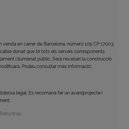
 en venda en carrer de Barcelona, número 105 CP 17003,
ificable donat que té tots els serveis corresponents
ejament i llumenat públic. Serà necesari la construcció
 modificarà. Podeu consultar més informació:
alidessa legal. Es recomana fer un avantprojecte i
ament.
 Babyninas