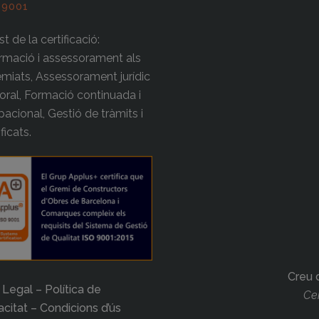
 9001
t de la certificació:
rmació i assessorament als
miats, Assessorament jurídic
boral, Formació continuada i
acional, Gestió de tràmits i
ificats.
Creu 
 Legal – Política de
Cer
acitat – Condicions d’ús