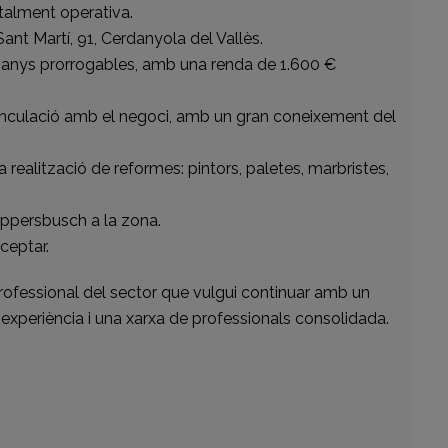
otalment operativa.
Sant Martí, 91, Cerdanyola del Vallès.
 anys prorrogables, amb una renda de 1.600 €
vinculació amb el negoci, amb un gran coneixement del
 realització de reformes: pintors, paletes, marbristes,
üppersbusch a la zona.
ceptar.
rofessional del sector que vulgui continuar amb un
 experiència i una xarxa de professionals consolidada.