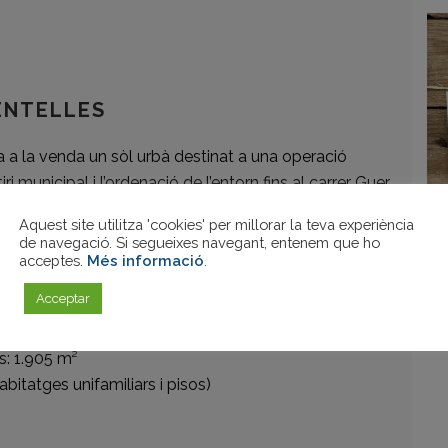
ENTELLES
a a la venda un sòl urbà destinat a una operació
i municipal i l’ordenació de l’entorn fins al carrer Guer,
 idònia per a la construcció d’habitatges unifamiliars i
Aquest site utilitza 'cookies' per millorar la teva experiència
per a desenvolupadors i inversors.
de navegació. Si segueixes navegant, entenem que ho
acceptes.
Més informació
.
Acceptar
s: 1.905 m²
bitatges unifamiliars i pisos)