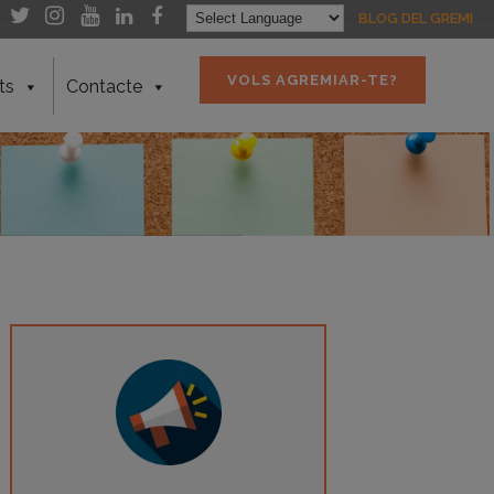
- -
- -
BLOG DEL GREMI
- -
VOLS AGREMIAR-TE?
ts
Contacte