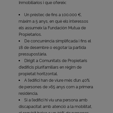
Inmobiliarios i que ofereix:
Un prèstec de fins a 100.000 €,
màxim a 5 anys, en què els interessos
els assumeix la Fundación Mutua de
Propietarios.
De concurrència simplificada i fins el
18 de desembre o esgotar la partida
pressupostària.
Dirigit a Comunitats de Propietaris
d’edificis plurifamiliars en règim de
propietat horitzontal.
A l’edifici han de viure més d’un 40%
de persones de >65 anys com a primera
residència.
Si a l’edifici hi viu una persona amb
discapacitat amb atenció a la mobilitat,