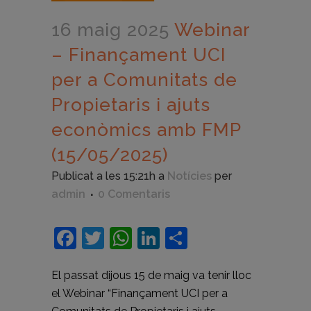
16 maig 2025
Webinar
– Finançament UCI
per a Comunitats de
Propietaris i ajuts
econòmics amb FMP
(15/05/2025)
Publicat a les 15:21h
a
Notícies
per
admin
0 Comentaris
Facebook
Twitter
WhatsApp
LinkedIn
Comparteix
El passat dijous 15 de maig va tenir lloc
el Webinar “Finançament UCI per a