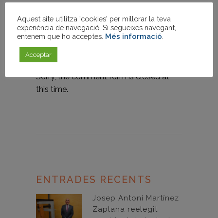
preguntes.
Aquest site utilitza 'cookies' per millorar la teva
Facebook
Twitter
WhatsApp
LinkedIn
Comparteix
experiència de navegació. Si segueixes navegant,
entenem que ho acceptes.
Més informació
.
Acceptar
Sorry, the comment form is closed at
this time.
ENTRADES RECENTS
Josep Antoni Martínez
Zaplana reelegit