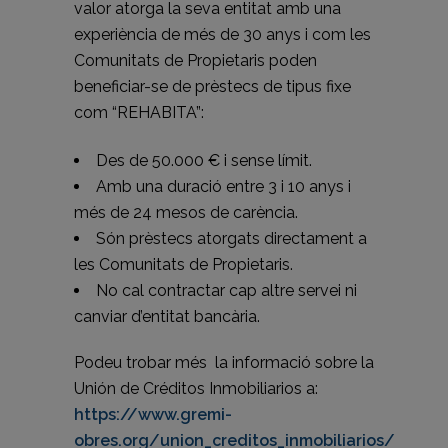
valor atorga la seva entitat amb una
experiència de més de 30 anys i com les
Comunitats de Propietaris poden
beneficiar-se de prèstecs de tipus fixe
com “REHABITA”:
Des de 50.000 € i sense límit.
Amb una duració entre 3 i 10 anys i
més de 24 mesos de carència.
Són prèstecs atorgats directament a
les Comunitats de Propietaris.
No cal contractar cap altre servei ni
canviar d’entitat bancària.
Podeu trobar més la informació sobre la
Unión de Créditos Inmobiliarios a:
https://www.gremi-
obres.org/union_creditos_inmobiliarios/