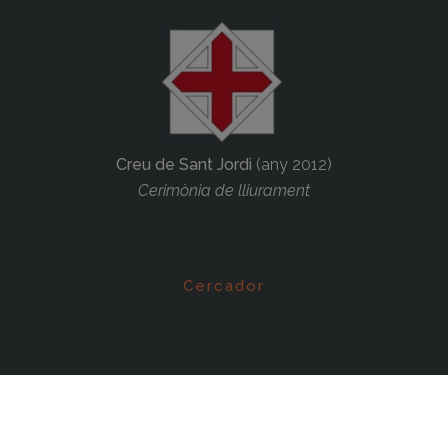
Creu de Sant Jordi
(any 2012)
Cerimònia de lliurament
Cercador