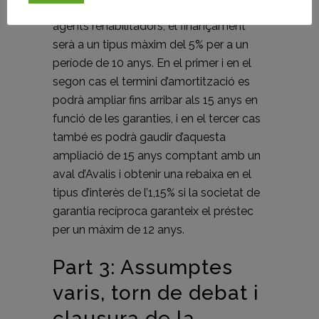
d’un màxim del 4% fins a 7 anys i per als
agents rehabilitadors, el finançament
serà a un tipus màxim del 5% per a un
període de 10 anys. En el primer i en el
segon cas el termini d’amortització es
podrà ampliar fins arribar als 15 anys en
funció de les garanties, i en el tercer cas
també es podrà gaudir d’aquesta
ampliació de 15 anys comptant amb un
aval d’Avalis i obtenir una rebaixa en el
tipus d’interès de l’1,15% si la societat de
garantia recíproca garanteix el préstec
per un màxim de 12 anys.
Part 3: Assumptes
varis, torn de debat i
clausura de la