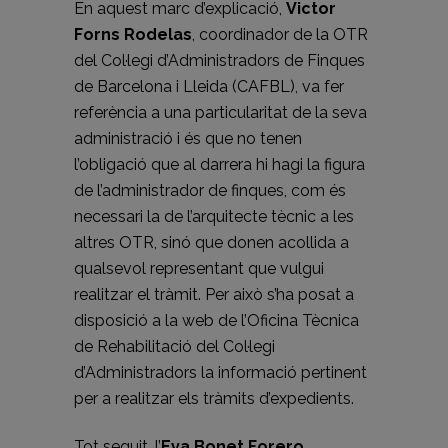
En aquest marc d’explicació,
Victor
Forns Rodelas
, coordinador de la OTR
del Col·legi d’Administradors de Finques
de Barcelona i Lleida (CAFBL), va fer
referència a una particularitat de la seva
administració i és que no tenen
l’obligació que al darrera hi hagi la figura
de l’administrador de finques, com és
necessari la de l’arquitecte tècnic a les
altres OTR, sinó que donen acollida a
qualsevol representant que vulgui
realitzar el tràmit. Per això s’ha posat a
disposició a la web de l’Oficina Tècnica
de Rehabilitació del Col·legi
d’Administradors la informació pertinent
per a realitzar els tràmits d’expedients.
Tot seguit, l’
Eva Bonet Forero
,