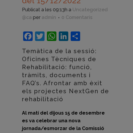
del 15/12/2022
Publicat a les 09:13h
a
Uncategorized
@ca
per
admin
0 Comentaris
Facebook
Twitter
WhatsApp
LinkedIn
Comparteix
Temàtica de la sessió:
Oficines Tècniques de
Rehabilitació: funció,
tràmits, documents i
FAQ’s. Afrontar amb èxit
els projectes NextGen de
rehabilitació
Al matí del dijous 15 de desembre
es va celebrar una nova
jornada/esmorzar de la Comissió