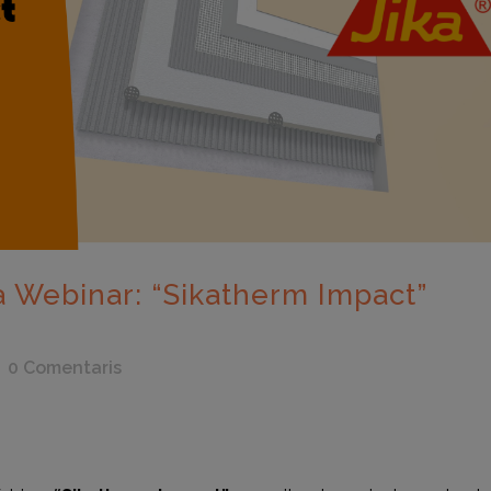
 Webinar: “Sikatherm Impact”
0 Comentaris
eix