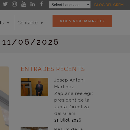
- -
- -
BLOG DEL GREMI
- -
VOLS AGREMIAR-TE?
ts
Contacte
 11/06/2026
ENTRADES RECENTS
Josep Antoni
Martínez
Zaplana reelegit
president de la
Junta Directiva
del Gremi
21 juliol, 2026
Resum de la