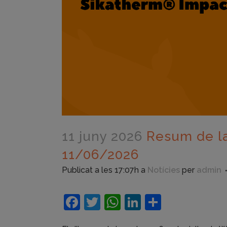
11 juny 2026
Resum de la
11/06/2026
Publicat a les 17:07h
a
Notícies
per
admin
Facebook
Twitter
WhatsApp
LinkedIn
Compart