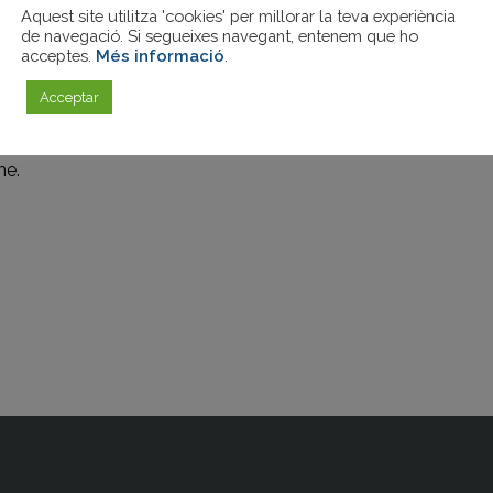
Aquest site utilitza 'cookies' per millorar la teva experiència
eix
de navegació. Si segueixes navegant, entenem que ho
acceptes.
Més informació
.
Acceptar
me.