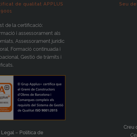
tificat de qualitat APPLUS
Seu de
 9001
t de la certificació:
rmació i assessorament als
miats, Assessorament jurídic
boral, Formació continuada i
acional, Gestió de tràmits i
ificats.
Creu 
 Legal – Política de
Cer