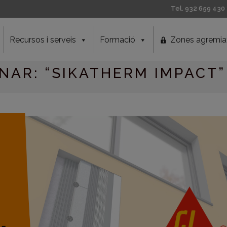
Tel. 932 659 430
Recursos i serveis
Formació
Zones agremia
NAR: “SIKATHERM IMPACT”