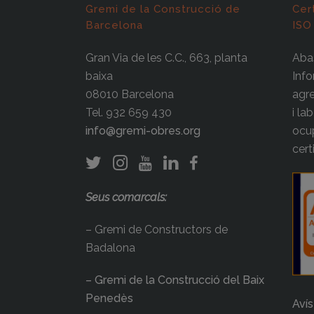
Gremi de la Construcció de
Cer
Barcelona
ISO
Gran Via de les C.C., 663, planta
Abas
baixa
Info
08010 Barcelona
agre
Tel. 932 659 430
i la
info@gremi-obres.org
ocup
cert
Seus comarcals:
– Gremi de Constructors de
Badalona
– Gremi de la Construcció del Baix
Penedès
Avís