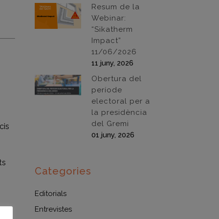
Resum de la
Webinar:
“Sikatherm
Impact”
11/06/2026
11 juny, 2026
Obertura del
període
electoral per a
la presidència
del Gremi
cis
01 juny, 2026
ts
Categories
Editorials
Entrevistes