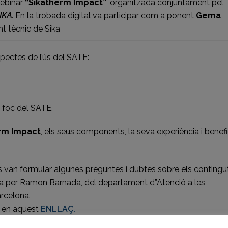
Webinar
“Sikatherm Impact”
, organitzada conjuntament pel
IKA
. En la trobada digital va participar com a ponent
Gema
t tècnic de
Sika
spectes de l’ús del SATE:
l foc del SATE.
rm Impact
, els seus components, la seva experiència i benefi
nts van formular algunes preguntes i dubtes sobre els contingu
da per Ramon Barnada, del departament d”Atenció a les
rcelona.
en aquest
ENLLAÇ.
est
ENLLAÇ
.