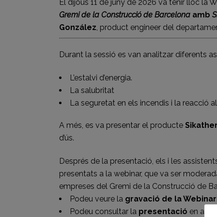
El dijous 11 de juny de 2026 va tenir lloc la 
Gremi de la Construcció de Barcelona
amb
S
González
, p
roduct engineer del d
epartamen
Durant la sessió es van analitzar diferents a
L’estalvi d’energia.
La salubritat
La seguretat en els incendis i la reacció a
A més, es va presentar el producte
Sikathe
d’ús.
Després de la presentació, els i les assiste
presentats a la webinar, que va ser modera
empreses del Gremi de la Construcció de Ba
Podeu veure la
gravació de la Webinar
Podeu consultar la
presentació
en aqu