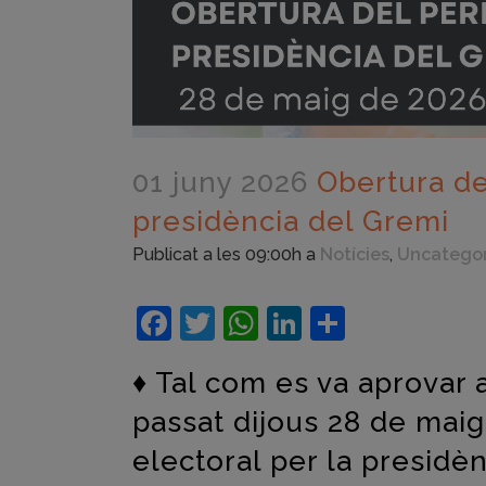
01 juny 2026
Obertura del
presidència del Gremi
Publicat a les 09:00h
a
Notícies
,
Uncatego
Facebook
Twitter
WhatsApp
LinkedIn
Compart
♦ Tal com es va aprovar 
passat dijous 28 de maig
electoral per la presidèn