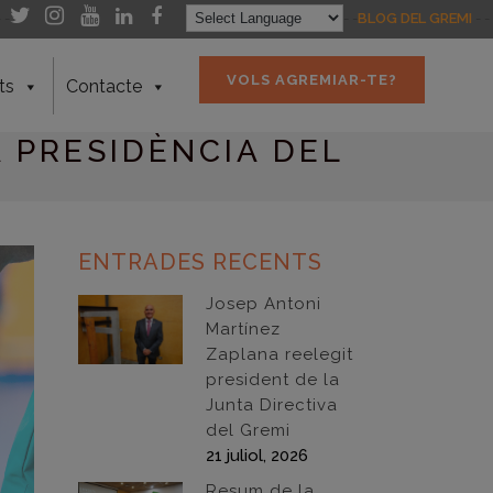
- -
- -
BLOG DEL GREMI
- -
VOLS AGREMIAR-TE?
ts
Contacte
 PRESIDÈNCIA DEL
ENTRADES RECENTS
Josep Antoni
Martínez
Zaplana reelegit
president de la
Junta Directiva
del Gremi
21 juliol, 2026
Resum de la