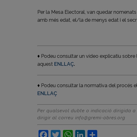
Per la Mesa Electoral, van quedar nomenats el
amb més edat, el/la de menys edat i el secreta
♦ Podeu consultar un vídeo explicatiu sobre l
aquest
ENLLAÇ
.
♦ Podeu consultar la normativa del procés e
ENLLAÇ
Per qualsevol dubte o indicació dirigida a
dirigir al correu info@gremi-obres.org
Facebook
Twitter
WhatsApp
LinkedIn
Compart