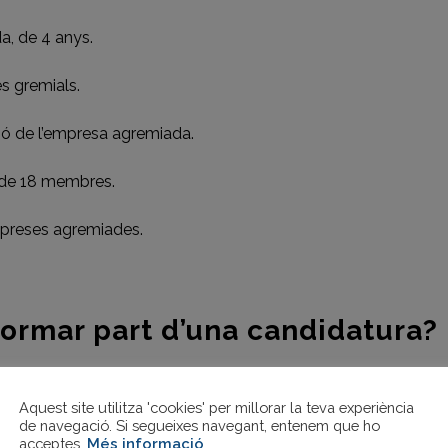
a, de 4 anys.
s gremials.
ció de l’empresa agremiada.
 de 18 membres.
mpreses agremiades.
–
formar part d’una candidatura?
 la Construcció de Barcelona que compleixi:
Aquest site utilitza 'cookies' per millorar la teva experiència
de navegació. Si segueixes navegant, entenem que ho
a, de 4 anys.
acceptes.
Més informació
.