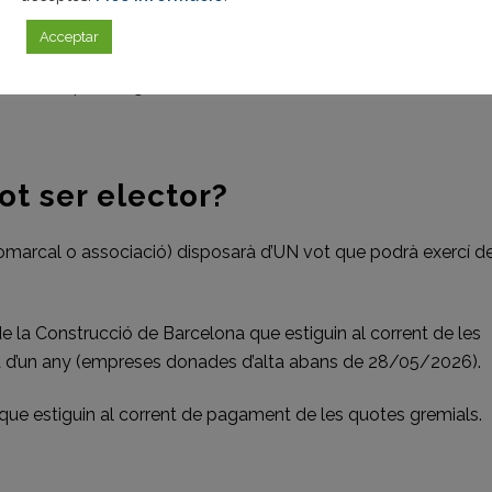
s gremials.
Acceptar
ció de l’empresa agremiada.
ot ser elector?
marcal o associació) disposarà d’UN vot que podrà exercí d
e la Construcció de Barcelona que estiguin al corrent de les
a d’un any (empreses donades d’alta abans de 28/05/2026).
s que estiguin al corrent de pagament de les quotes gremials.