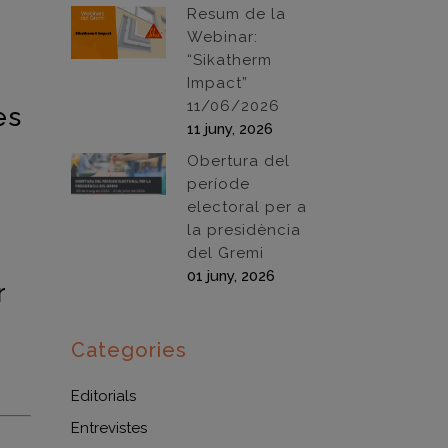
Resum de la
Webinar:
“Sikatherm
Impact”
11/06/2026
es
11 juny, 2026
Obertura del
període
electoral per a
la presidència
del Gremi
01 juny, 2026
r
Categories
Editorials
Entrevistes