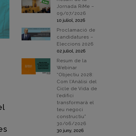
Jornada RiMe –
09/07/2026
10 juliol, 2026
Proclamació de
candidatures –
Eleccions 2026
02 juliol, 2026
Resum de la
Webinar
“Objectiu 2028:
Com l’Anàlisi del
Cicle de Vida de
l’edifici
transformarà el
el
teu negoci
constructiu”
30/06/2026
es
30 juny, 2026