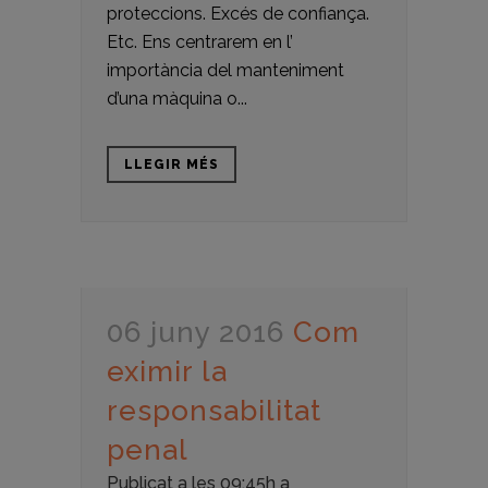
proteccions. Excés de confiança.
Etc. Ens centrarem en l’
importància del manteniment
d’una màquina o...
LLEGIR MÉS
06 juny 2016
Com
eximir la
responsabilitat
penal
Publicat a les 09:45h
a