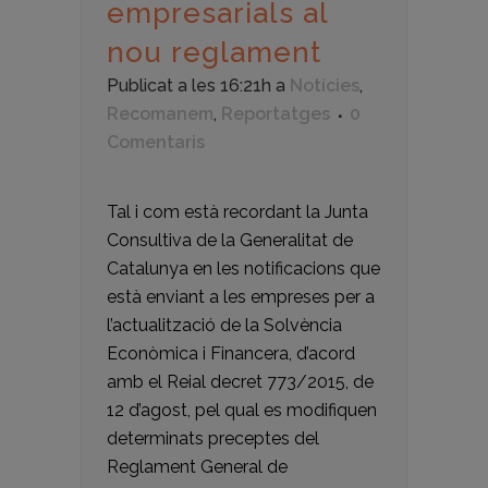
empresarials al
nou reglament
Publicat a les 16:21h
a
Notícies
,
Recomanem
,
Reportatges
0
Comentaris
Tal i com està recordant la Junta
Consultiva de la Generalitat de
Catalunya en les notificacions que
està enviant a les empreses per a
l’actualització de la Solvència
Econòmica i Financera, d’acord
amb el Reial decret 773/2015, de
12 d’agost, pel qual es modifiquen
determinats preceptes del
Reglament General de