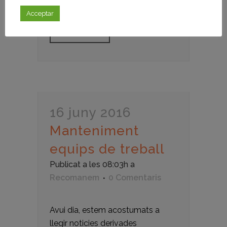
figurin...
Acceptar
LLEGIR MÉS
16 juny 2016
Manteniment
equips de treball
Publicat a les 08:03h
a
Recomanem
0 Comentaris
Avui dia, estem acostumats a
llegir noticies derivades