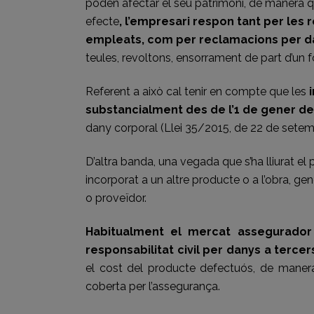
poden afectar el seu patrimoni, de manera 
efecte
, l’empresari respon tant per les
empleats, com per reclamacions per d
teules, revoltons, ensorrament de part d’un f
Referent a això cal tenir en compte que les
i
substancialment des de l’1 de gener de
dany corporal (Llei 35/2015, de 22 de setemb
D’altra banda, una vegada que s’ha lliurat e
incorporat a un altre producte o a l’obra, gene
o proveïdor.
Habitualment el mercat assegurador 
responsabilitat civil per danys a tercer
el cost del producte defectuós, de maner
coberta per l’assegurança.