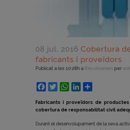
08 jul. 2016
Cobertura de 
fabricants i proveïdors
Publicat a les 10:28h
a
Recomanem
per
ad
Facebook
Twitter
WhatsApp
LinkedIn
Compart
Fabricants i proveïdors de productes
cobertura de responsabilitat civil ade
Durant el desenvolupament de la seva activi