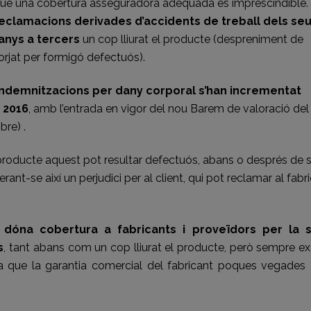
que una cobertura asseguradora adequada és imprescindible.
 reclamacions derivades d’accidents de treball dels se
anys a tercers
un cop lliurat el producte (despreniment de
orjat per formigó defectuós).
ndemnitzacions per dany corporal s’han incrementat
 2016
, amb l’entrada en vigor del nou Barem de valoració del
re) .
l producte aquest pot resultar defectuós, abans o després de 
rant-se així un perjudici per al client, qui pot reclamar al fabr
dóna cobertura a fabricants i proveïdors per la 
s
, tant abans com un cop lliurat el producte, però sempre e
a que la garantia comercial del fabricant poques vegades 