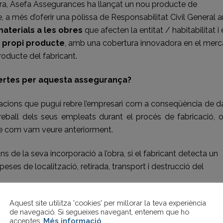
ura, Asefa Assegurances ha llançat un nou producte de
e, a més d’oferir una pòlissa de Responsabilitat Civil General
aterials a les obres
que afecten la entitat / habitabilitat i 
 propi producte
, amb una cobertura innovadora en el merca
roducte del fabricant.
ertes per aquesta assegurança?
acions que pugui rebre l’empresari com a conseqüència de 
eball dels seus empleats durant el procés de fabricació, 
cte com vam veure anteriorment.
ans de la seva incorporació a l’obra, si el fabricant detecta un
eses de localització, retirada, transport i destrucció del
Aquest site utilitza 'cookies' per millorar la teva experiència
a l’obra, si aquest resulta defectuós com a conseqüència d’un
de navegació. Si segueixes navegant, entenem que ho
 emmagatzematge, es cobreixen tant les despeses de
acceptes.
Més informació
.