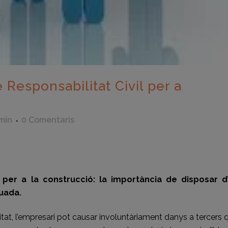
Responsabilitat Civil per a
min
0 Comentaris
eix
 per a la construcció: la importància de disposar d
quada.
tat, l’empresari pot causar involuntàriament danys a tercers 