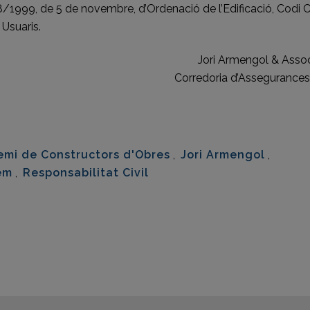
38/1999, de 5 de novembre, d’Ordenació de l’Edificació, Codi Civ
Usuaris.
Jori Armengol & Asso
Corredoria d’Assegurances
eix
emi de Constructors d'Obres
,
Jori Armengol
,
em
,
Responsabilitat Civil