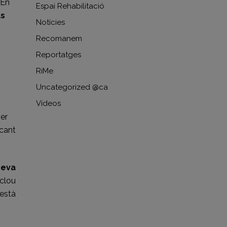
 En
Espai Rehabilitació
us
Notícies
Recomanem
Reportatges
RiMe
Uncategorized @ca
Vídeos
ser
icant
seva
xclou
està