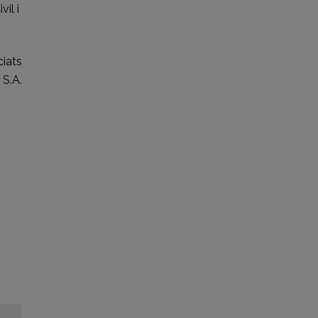
il i
ciats
 S.A.