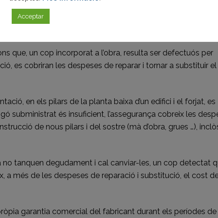
ó, entre els quals s’inclou el cost del producte defectuós.
Acceptar
’entrada en cobertura de l’assegurança:
ns que, un cop incorporat a l’obra, resulta ser defectuós per
ió, es cobriran les despeses de reparar i tornar a substituir el
ció, en els pilars de la planta baixa d’un edifici i el forjat, es
ó subministrat és insuficient, l’assegurança cobreix les des
nstrucció de nous pilars i del sostre (mà d’obra, grues …), inclò
ra no tanquen degudament i cal canviar-les, un cop detectat 
ix, a més de les despeses de reparació i substitució, el cost de
ròpia garantia comercial del fabricant durant els períodes de