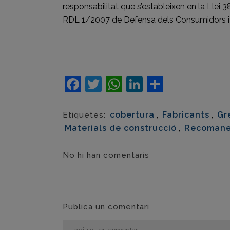
responsabilitat que s’estableixen en la Llei 
RDL 1/2007 de Defensa dels Consumidors i 
Facebook
Twitter
WhatsApp
LinkedIn
Compart
cobertura
,
Fabricants
,
Gr
Etiquetes:
Materials de construcció
,
Recoman
No hi han comentaris
Publica un comentari