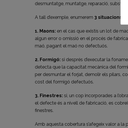
desmuntatge, muntatge, reparació, substituci
A tall d’exemple, enumerem
3 situacions d
1. Maons:
en el cas que existís un lot de mao
algun error o omissió en el procés de fabricac
maó, pagant el maó no defectuós.
2. Formigó:
si després d’executar la fonamenta
detecta que la capacitat mecànica del formig
per desmuntar el forjat, demolir els pilars, co
cost del formigó defectuós.
3. Finestres:
si, un cop incorporades a l’ob
el defecte és a nivell de fabricació, es cobre
finestres.
Amb aquesta cobertura s’afegeix valor a la p