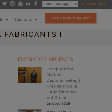
- -
- -
BLOG DEL GREMI
- -
VOLS AGREMIAR-TE?
ts
Contacte
 FABRICANTS I
ENTRADES RECENTS
Josep Antoni
Martínez
Zaplana reelegit
president de la
Junta Directiva
del Gremi
21 juliol, 2026
Resum de la