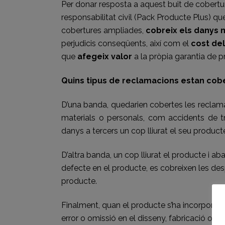
Per donar resposta a aquest buit de cobert
responsabilitat civil (Pack Producte Plus) qu
cobertures ampliades,
cobreix els danys m
perjudicis conseqüents, així com el
cost del
que
afegeix valor
a la pròpia garantia de p
Quins tipus de reclamacions estan cob
D’una banda, quedarien cobertes les reclam
materials o personals, com accidents de tr
danys a tercers un cop lliurat el seu produ
D’altra banda, un cop lliurat el producte i ab
defecte en el producte, es cobreixen les desp
producte.
Finalment, quan el producte s’ha incorporat 
error o omissió en el disseny, fabricació o