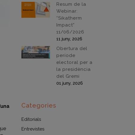
Resum de la
Webinar:
“Sikatherm
Impact”
11/06/2026
11 juny, 2026
Obertura del
període
electoral per a
la presidència
del Gremi
01 juny, 2026
Categories
’una
Editorials
que
Entrevistes