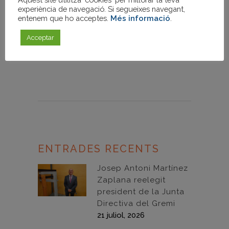
experiència de navegació. Si segueixes navegant,
entenem que ho acceptes.
Més informació
.
Acceptar
Sorry, the comment form is closed at
this time.
ENTRADES RECENTS
Josep Antoni Martínez
Zaplana reelegit
president de la Junta
Directiva del Gremi
21 juliol, 2026