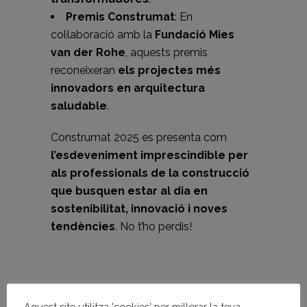
Premis Construmat
: En
col·laboració amb la
Fundació Mies
van der Rohe
, aquests premis
reconeixeran
els projectes més
innovadors en arquitectura
saludable
.
Construmat 2025 es presenta com
l’esdeveniment imprescindible per
als professionals de la construcció
que busquen estar al dia en
sostenibilitat, innovació i noves
tendències
. No t’ho perdis!
Facebook
Twitter
WhatsApp
LinkedIn
Comparteix
Aquest site utilitza 'cookies' per millorar la teva