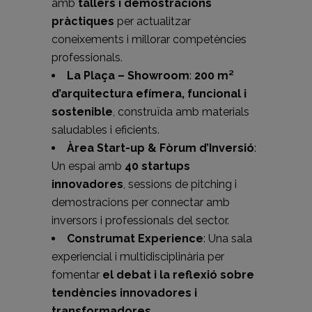
amb
tallers i demostracions
pràctiques
per actualitzar
coneixements i millorar competències
professionals.
La Plaça – Showroom
:
200 m²
d’arquitectura efímera, funcional i
sostenible
, construïda amb materials
saludables i eficients.
Àrea Start-up & Fòrum d’Inversió
:
Un espai amb
40 startups
innovadores
, sessions de pitching i
demostracions per connectar amb
inversors i professionals del sector.
Construmat Experience
: Una sala
experiencial i multidisciplinària per
fomentar
el debat i la reflexió sobre
tendències innovadores i
transformadores
.