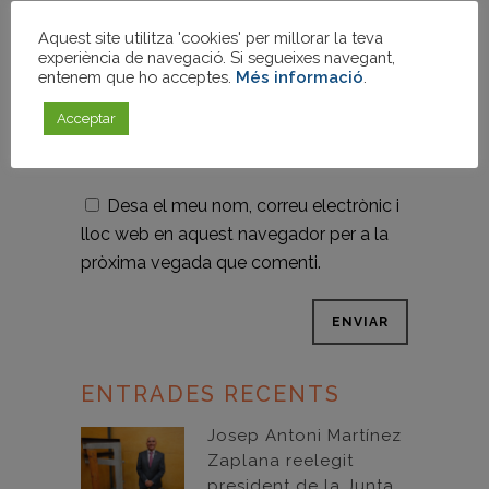
Aquest site utilitza 'cookies' per millorar la teva
experiència de navegació. Si segueixes navegant,
entenem que ho acceptes.
Més informació
.
Acceptar
Desa el meu nom, correu electrònic i
lloc web en aquest navegador per a la
pròxima vegada que comenti.
ENTRADES RECENTS
Josep Antoni Martínez
Zaplana reelegit
president de la Junta