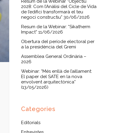
Resum de la Webinar “Objectiu
2028: Com l’Anàlisi del Cicle de Vida
de l’edifici transformarà el teu
negoci constructiu” 30/06/2026
Resum de la Webinar: “Sikatherm
Impact” 11/06/2026
Obertura del període electoral per
a la presidència del Gremi
Assemblea General Ordinària –
2026
Webinar: “Més enllà de l’aillament:
El paper del SATE en la nova
envolvent arquitectònica”
(13/05/2026)
Categories
Editorials
Entrevistes