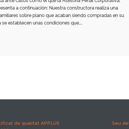
sa ante casos como el que la Asesoría Penal Corporativa,
esenta a continuación: Nuestra constructora realiza una
familiares sobre plano que acaban siendo compradas en su
 se establecen unas condiciones que,...
tificat de qualitat APPLUS
Seu de