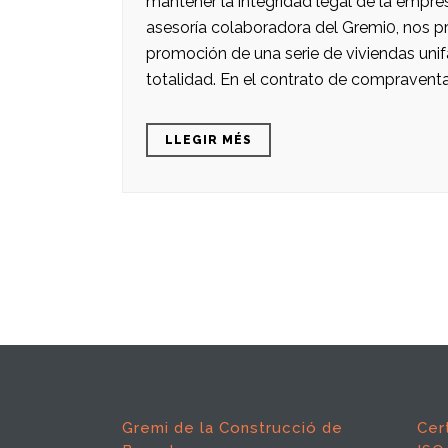
mantener la integridad legal de la empre
asesoría colaboradora del Gremi0, nos pr
promoción de una serie de viviendas uni
totalidad. En el contrato de compraventa
LLEGIR MÉS
Gremi de la Construcció de
Cer