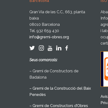
Barcelona
ISO
Gran Via de les C.C., 663, planta
Abas
baixa
Info
08010 Barcelona
agre
Tel. 932 659 430
i la
info@gremi-obres.org
ocup
cert
Seus comarcals:
– Gremi de Constructors de
Badalona
– Gremi de la Construcció del Baix
Penedès
Avís
Priv
– Gremi de Constructors d’Obres