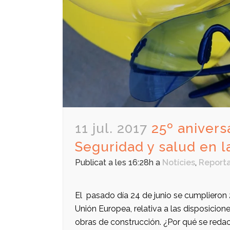
11 jul. 2017
25º anivers
Seguridad y salud en l
Publicat a les 16:28h
a
Notícies
,
Report
El pasado día 24 de junio se cumplieron 
Unión Europea, relativa a las disposicio
obras de construcción. ¿Por qué se redac