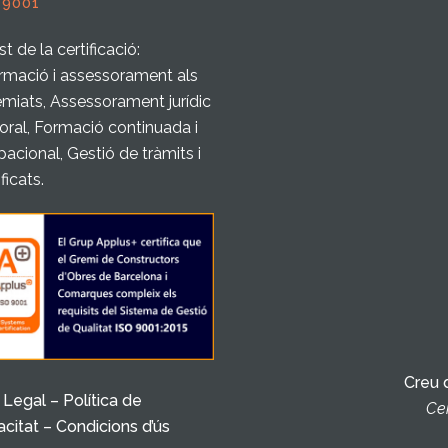
 9001
t de la certificació:
rmació i assessorament als
miats, Assessorament jurídic
boral, Formació continuada i
acional, Gestió de tràmits i
ificats.
Creu 
 Legal – Política de
Cer
acitat – Condicions d’ús