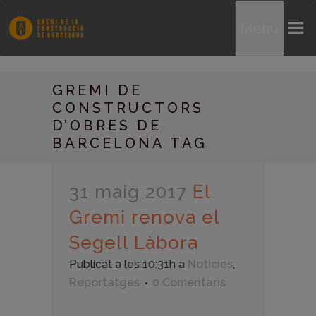
Menu
GREMI DE
CONSTRUCTORS
D’OBRES DE
BARCELONA TAG
31 maig 2017
El
Gremi renova el
Segell Làbora
Publicat a les 10:31h
a
Notícies
,
Reportatges
0 Comentaris