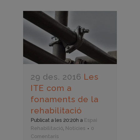
29 des. 2016
Les
ITE com a
fonaments de la
rehabilitació
Publicat a les 20:20h
a
Espai
Rehabilitació
,
Notícies
0
Comentaris