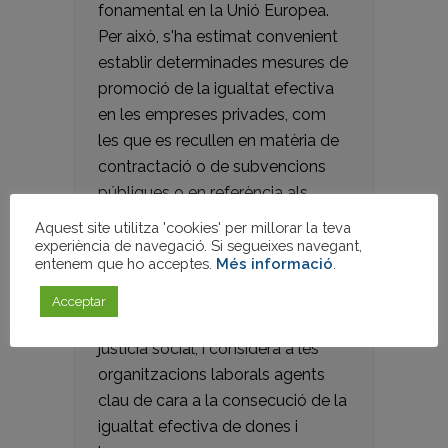
fonamental en la Unió Europea.
Per això, s'ha estimat convenient
establir determinades mesures de
promoció de la igualtat efectiva
en les empreses privades, com
les que es recullen en matèria de
contractació o de subvencions
públiques o en referència als
consells d'administració. Amb
Aquest site utilitza 'cookies' per millorar la teva
aquest objectiu, la Llei Orgànica
experiència de navegació. Si segueixes navegant,
entenem que ho acceptes.
Més informació
.
3/2007, de 22 de març, per a la
igualtat efectiva de dones i
Acceptar
homes, incorpora un alt valor de
justícia social, i considera a les
organitzacions laborals agents
clau de cara a la consecució de la
igualtat efectiva de dones i