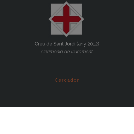
Creu de Sant Jordi
(any 2012)
Cerimònia de lliurament
Cercador