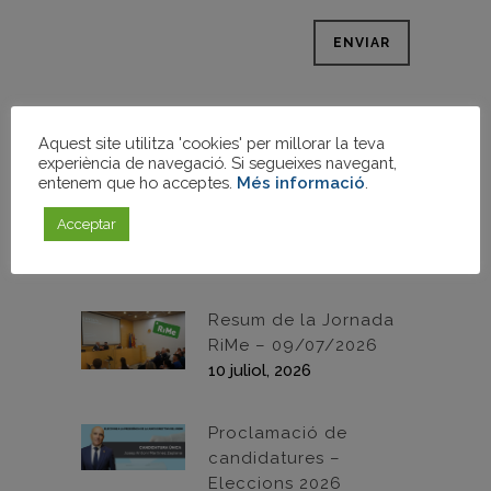
ENTRADES RECENTS
Aquest site utilitza 'cookies' per millorar la teva
Josep Antoni Martínez
experiència de navegació. Si segueixes navegant,
Zaplana reelegit
entenem que ho acceptes.
Més informació
.
president de la Junta
Acceptar
Directiva del Gremi
21 juliol, 2026
Resum de la Jornada
RiMe – 09/07/2026
10 juliol, 2026
Proclamació de
candidatures –
Eleccions 2026