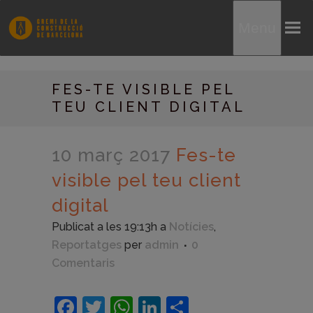
Menu
FES-TE VISIBLE PEL
TEU CLIENT DIGITAL
10 març 2017
Fes-te
visible pel teu client
digital
Publicat a les 19:13h
a
Notícies
,
Reportatges
per
admin
0
Comentaris
Facebook
Twitter
WhatsApp
LinkedIn
Comparteix