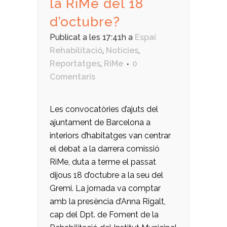
la RiMe del 18
d’octubre?
Publicat a les 17:41h
a
Espai
Rehabilitació
,
Notícies
,
Reportatges
,
RiMe
0
Comentaris
Les convocatòries d’ajuts del
ajuntament de Barcelona a
interiors d’habitatges van centrar
el debat a la darrera comissió
RiMe, duta a terme el passat
dijous 18 d’octubre a la seu del
Gremi. La jornada va comptar
amb la presència d’Anna Rigalt,
cap del Dpt. de Foment de la