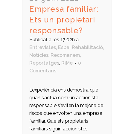
Empresa familiar:
Ets un propietari
responsable?
Publicat a les 17:02h
a
Entrevistes
,
Espai Rehabilitació
,
Notícies
,
Recomanem
,
Reportatges
,
RiMe
0
Comentaris
L’experiència ens demostra que
quan s’actua com un accionista
responsable s’eviten la majoria de
riscos que envolten una empresa
familiar. Que els propietaris
familiars siguin accionistes