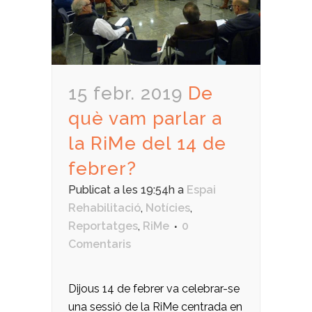
15 febr. 2019
De
què vam parlar a
la RiMe del 14 de
febrer?
Publicat a les 19:54h
a
Espai
Rehabilitació
,
Notícies
,
Reportatges
,
RiMe
0
Comentaris
Dijous 14 de febrer va celebrar-se
una sessió de la RiMe centrada en