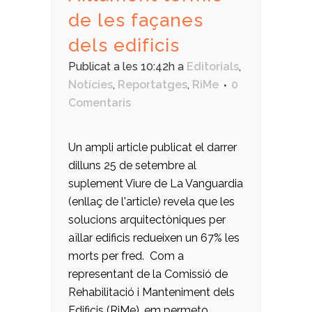
de les façanes
dels edificis
Publicat a les 10:42h
a
Editorials
,
Notícies
,
Reportatges
,
RiMe
0
Comentaris
Un ampli article publicat el darrer
dilluns 25 de setembre al
suplement Viure de La Vanguardia
(enllaç de l'article) revela que les
solucions arquitectòniques per
aïllar edificis redueixen un 67% les
morts per fred. Com a
representant de la Comissió de
Rehabilitació i Manteniment dels
Edificis (RiMe), em permeto