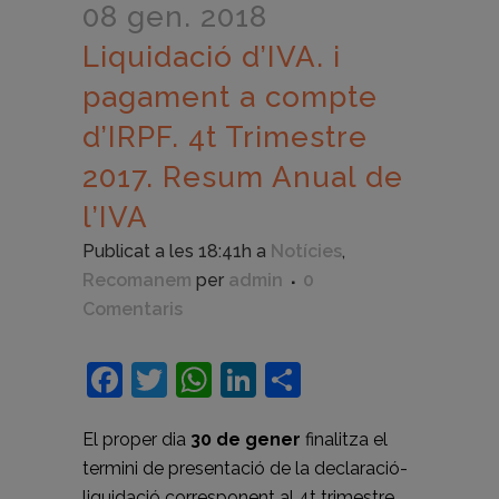
08 gen. 2018
Liquidació d’IVA. i
pagament a compte
d’IRPF. 4t Trimestre
2017. Resum Anual de
l’IVA
Publicat a les 18:41h
a
Notícies
,
Recomanem
per
admin
0
Comentaris
Facebook
Twitter
WhatsApp
LinkedIn
Comparteix
El proper dia
30 de gener
finalitza el
termini de presentació de la declaració-
liquidació corresponent al 4t trimestre