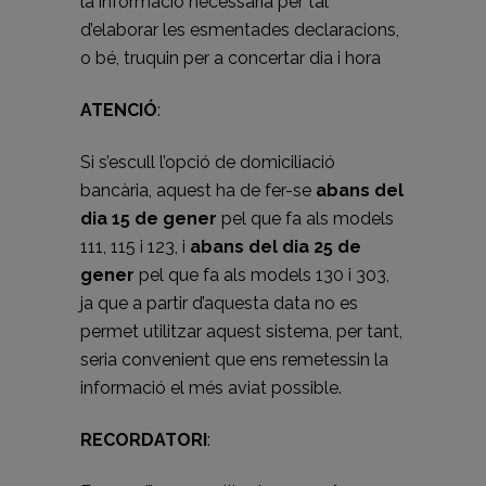
la informació necessària per tal
d’elaborar les esmentades declaracions,
o bé, truquin per a concertar dia i hora
ATENCIÓ
:
Si s’escull l’opció de domiciliació
bancària, aquest ha de fer-se
abans del
dia 15 de gener
pel que fa als models
111, 115 i 123, i
abans del dia 25 de
gener
pel que fa als models 130 i 303,
ja que a partir d’aquesta data no es
permet utilitzar aquest sistema, per tant,
seria convenient que ens remetessin la
informació el més aviat possible.
RECORDATORI
: