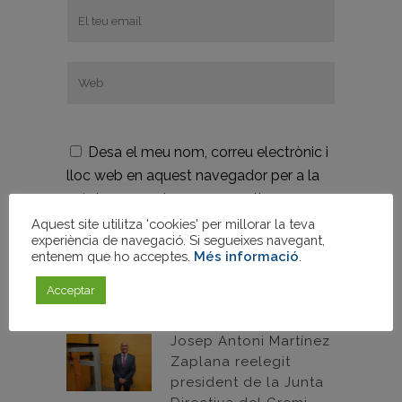
Desa el meu nom, correu electrònic i
lloc web en aquest navegador per a la
pròxima vegada que comenti.
Aquest site utilitza 'cookies' per millorar la teva
experiència de navegació. Si segueixes navegant,
entenem que ho acceptes.
Més informació
.
Acceptar
ENTRADES RECENTS
Josep Antoni Martínez
Zaplana reelegit
president de la Junta