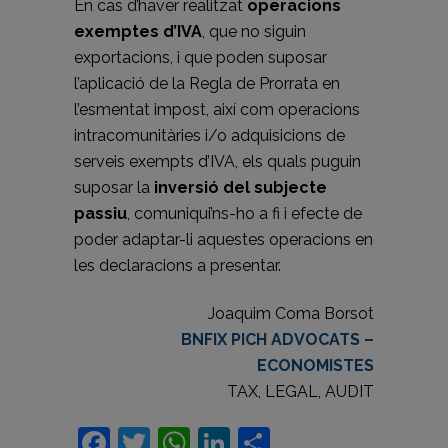
En cas d’haver realitzat
operacions
exemptes d’IVA
, que no siguin
exportacions, i que poden suposar
l’aplicació de la Regla de Prorrata en
l’esmentat impost, així com operacions
intracomunitàries i/o adquisicions de
serveis exempts d’IVA, els quals puguin
suposar la
inversió del subjecte
passiu
, comuniqui’ns-ho a fi i efecte de
poder adaptar-li aquestes operacions en
les declaracions a presentar.
Joaquim Coma Borsot
BNFIX PICH ADVOCATS –
ECONOMISTES
TAX, LEGAL, AUDIT
Facebook
Twitter
WhatsApp
LinkedIn
Comparteix