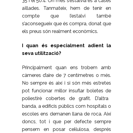
35 i el 50%. On més s’estalvia és a cases
aïllades. Tanmateix, hem de tenir en
compte que l’estalvi també
s’aconsegueix que és compra, donat que
els preus són realment econòmics.
I quan és especialment adient la
seva utilització?
Principalment quan ens trobem amb
càmeres d’aire de 7 centímetres o més.
No sempre és així i si són més estretes
pot funcionar millor insuflar boletes de
poliestirè c
obertes de grafit. D’altra
banda, a edificis públics com hospitals o
escoles ens demanen llana de roca. Així
doncs, tot i que per defecte sempre
pensem en posar cel·lulosa, després