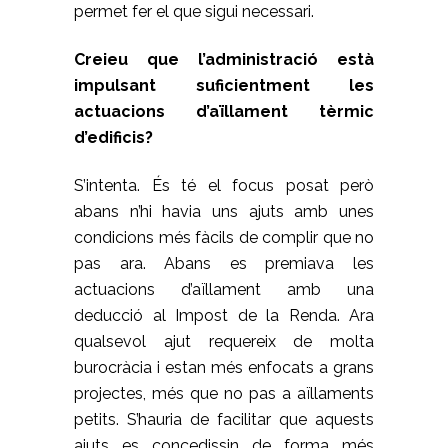
permet fer el que sigui necessari.
Creieu que l’administració està
impulsant suficientment les
actuacions d’aïllament tèrmic
d’edificis?
S’intenta. És té el focus posat però
abans n’hi havia uns ajuts amb unes
condicions més fàcils de complir que no
pas ara. Abans es premiava les
actuacions d’aïllament amb una
deducció al Impost de la Renda. Ara
qualsevol ajut requereix de molta
burocràcia i estan més enfocats a grans
projectes, més que no pas a aïllaments
petits. S’hauria de facilitar que aquests
ajuts es concedissin de forma més