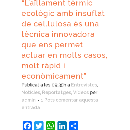
“L’aïllament tèrmic
ecològic amb insuflat
de cel.lulosa és una
tècnica innovadora
que ens permet
actuar en molts casos,
molt ràpid i
econòmicament”
Publicat a les 09:35h
a
Entrevistes
,
Notícies
,
Reportatges
,
Vídeos
per
admin
1 Pots comentar aquesta
entrada
Facebook
Twitter
WhatsApp
LinkedIn
Comparteix