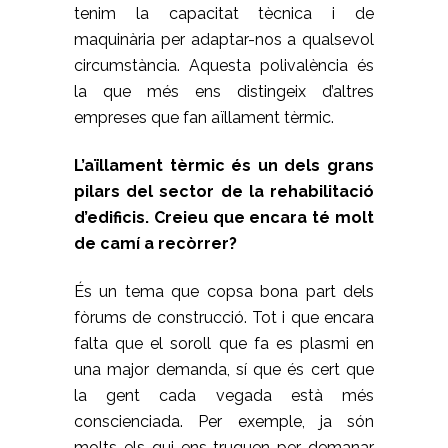
tenim la capacitat tècnica i de
maquinària per adaptar-nos a qualsevol
circumstància. Aquesta polivalència és
la que més ens distingeix d’altres
empreses que fan aïllament tèrmic.
L’aïllament tèrmic és un dels grans
pilars del sector de la rehabilitació
d’edificis. Creieu que encara té molt
de camí a recòrrer?
És un tema que copsa bona part dels
fòrums de construcció. Tot i que encara
falta que el soroll que fa es plasmi en
una major demanda, sí que és cert que
la gent cada vegada està més
conscienciada. Per exemple, ja són
molts els qui ens truquen per demanar