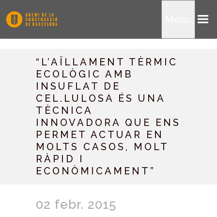
Menu
“L’AÏLLAMENT TÈRMIC
ECOLÒGIC AMB
INSUFLAT DE
CEL.LULOSA ÉS UNA
TÈCNICA
INNOVADORA QUE ENS
PERMET ACTUAR EN
MOLTS CASOS, MOLT
RÀPID I
ECONÒMICAMENT”
02 febr. 2015