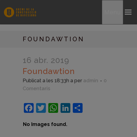
Menu
FOUNDAWTION
16 abr. 2019
Foundawtion
Publicat a les 18:33h
a
per
admin
0
Comentaris
Facebook
Twitter
WhatsApp
LinkedIn
Comparteix
No Images found.