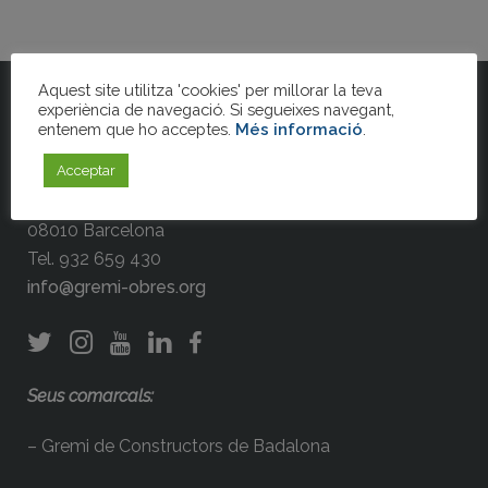
Aquest site utilitza 'cookies' per millorar la teva
experiència de navegació. Si segueixes navegant,
entenem que ho acceptes.
Més informació
.
Gremi de la Construcció de Barcelona
Acceptar
Gran Via de les C.C., 663, planta baixa
08010 Barcelona
Tel. 932 659 430
info@gremi-obres.org
Seus comarcals:
– Gremi de Constructors de Badalona