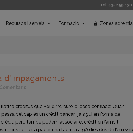
Tel. 932 659 430
Recursos i serveis
Formació
Zones agremia
a d’impagaments
 Comentaris
atina creditus que vol dir ‘creure’ o ‘cosa confiada’. Quan
 passa pel cap és un crèdit bancari, ja sigui en forma de
 crèdit; però també podem associar el crèdit en l’àmbit
tre ens sol.licita pagar una factura a 90 dies des de l’emissi