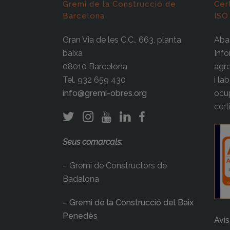
Gremi de la Construcció de
Cer
Barcelona
ISO
Gran Via de les C.C., 663, planta
Abas
baixa
Info
08010 Barcelona
agre
Tel. 932 659 430
i la
info@gremi-obres.org
ocup
cert
Seus comarcals:
– Gremi de Constructors de
Badalona
– Gremi de la Construcció del Baix
Penedès
Avís