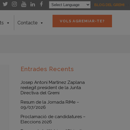
- -
- -
BLOG DEL GREMI
- -
VOLS AGREMIAR-TE?
ts
Contacte
Entrades Recents
Josep Antoni Martínez Zaplana
reelegit president de la Junta
Directiva del Gremi
Resum de la Jornada RiMe –
09/07/2026
Proclamació de candidatures –
Eleccions 2026
ó