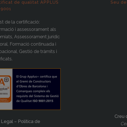
tificat de qualitat APPLUS
Seu de
 9001
t de la certificació:
rmació i assessorament als
miats, Assessorament jurídic
boral, Formació continuada i
acional, Gestió de tràmits i
ificats.
Creu 
 Legal – Política de
Cer