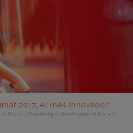
umat 2017, el més innovador
ció
,
Notícies
,
Reportatges
,
Uncategorized @ca
0