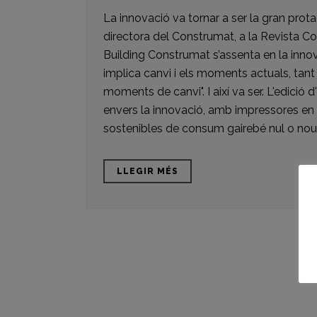
La innovació va tornar a ser la gran prot
directora del Construmat, a la Revista C
Building Construmat s’assenta en la innov
implica canvi i els moments actuals, tant 
moments de canvi". I així va ser. L'edici
envers la innovació, amb impressores en 
sostenibles de consum gairebé nul o nous
LLEGIR MÉS