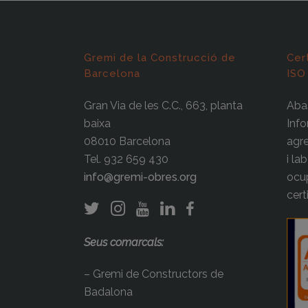
Gremi de la Construcció de
Cer
Barcelona
ISO
Gran Via de les C.C., 663, planta
Abas
baixa
Info
08010 Barcelona
agre
Tel. 932 659 430
i la
info@gremi-obres.org
ocup
cert
Seus comarcals:
– Gremi de Constructors de
Badalona