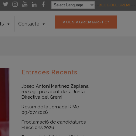
- -
- -
BLOG DEL GREMI
- -
VOLS AGREMIAR-TE?
ts
Contacte
Entrades Recents
Josep Antoni Martínez Zaplana
reelegit president de la Junta
Directiva del Gremi
Resum de la Jornada RiMe –
09/07/2026
Proclamació de candidatures –
Eleccions 2026