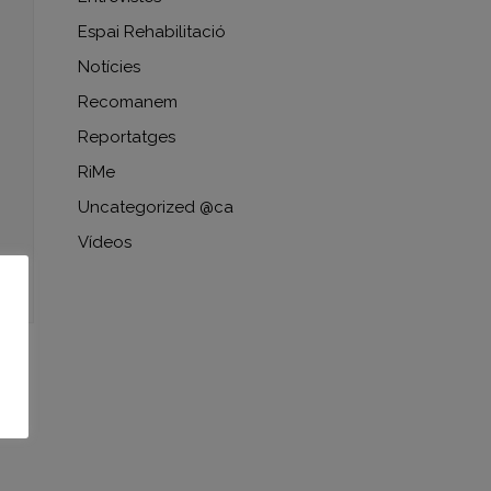
Espai Rehabilitació
Notícies
Recomanem
Reportatges
RiMe
Uncategorized @ca
Vídeos