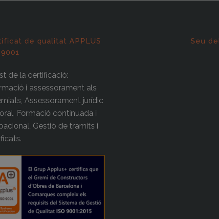
tificat de qualitat APPLUS
Seu de
 9001
t de la certificació:
rmació i assessorament als
miats, Assessorament jurídic
boral, Formació continuada i
acional, Gestió de tràmits i
ificats.