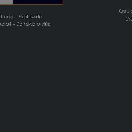
Creu 
 Legal – Política de
Cer
acitat – Condicions d’ús