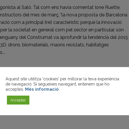
agonista al Saló. Tal com ens havia comentat Ione Ruette,
onstructors del mes de març, "la nova proposta de Barcelona
ació com a principal tret característic perquè la innovació
per la societat en general com pel sector en particular, són
ó d'enguany del Construmat va aprofundir la tendència del 2015
3D, drons, biomaterials, maons reciclats, habitatges
...
Aquest site utilitza 'cookies' per millorar la teva experiència
de navegació. Si segueixes navegant, entenem que ho
acceptes.
Més informació
.
Acceptar