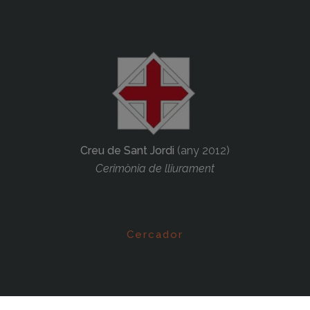
Creu de Sant Jordi
(any 2012)
Cerimònia de lliurament
Cercador