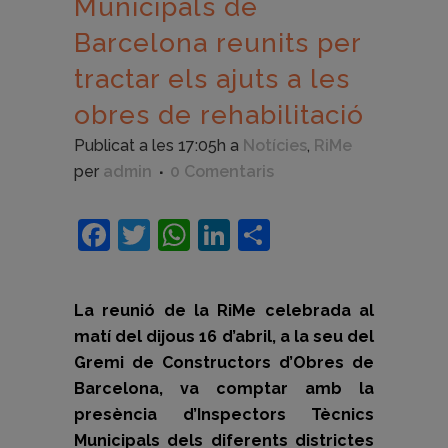
Municipals de
Barcelona reunits per
tractar els ajuts a les
obres de rehabilitació
Publicat a les 17:05h
a
Notícies
,
RiMe
per
admin
0 Comentaris
Facebook
Twitter
WhatsApp
LinkedIn
Comparteix
La reunió de la RiMe celebrada al
matí del dijous 16 d’abril, a la seu del
Gremi de Constructors d’Obres de
Barcelona, va comptar amb la
presència d’Inspectors Tècnics
Municipals dels diferents districtes