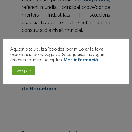
referent mundial i principal proveïdor de
morters industrials i solucions
especialitzades en el sector de la
construcció a nivell mundial.
Facebook
Twitter
WhatsApp
LinkedIn
Comparteix
Aquest site utilitza 'cookies' per millorar la teva
experiència de navegació. Si segueixes navegant,
entenem que ho acceptes.
Més informació
.
Gremi de Constructors
Etiquetes:
Acceptar
d'Obres de Barcelona
,
Jordi
Amela
,
RIME
,
Tècnics Municipals
de Barcelona