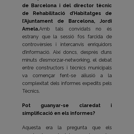
de Barcelona i del director tècnic
de Rehabilitació d’Habitatges de
l’Ajuntament de Barcelona, Jordi
Amela.
Amb tals convidats no és
estrany que la sessió fos farcida de
controvèrsies i intercanvis enriquidors
d’informació.
Així doncs, després d’uns
minuts d’esmorzar-networking, el debat
entre constructors i tècnics municipals
va començar fent-se al·lusió a la
complexitat dels informes expedits pels
Tècnics.
Pot guanyar-se claredat i
simplificació en els informes?
Aquesta era la pregunta que els