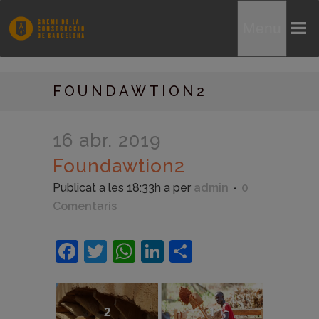
Menu
FOUNDAWTION2
16 abr. 2019
Foundawtion2
Publicat a les 18:33h
a
per
admin
0
Comentaris
Facebook
Twitter
WhatsApp
LinkedIn
Comparteix
2
1