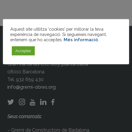
Aquest site utilitza 'cookies' per millorar la teva
experiència de navegació. Si segueixes navegant,
entenem que ho acceptes.
Més informació
.
Gremi de la Construcció de Barcelona
Acceptar
Gran Via de les C.C., 663, planta baixa
08010 Barcelona
Tel. 932 659 430
info@gremi-obres.org
Seus comarcals:
– Gremi de Constructors de Badalona