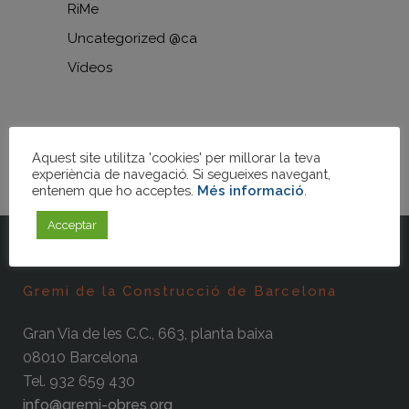
RiMe
Uncategorized @ca
Vídeos
Aquest site utilitza 'cookies' per millorar la teva
experiència de navegació. Si segueixes navegant,
entenem que ho acceptes.
Més informació
.
Acceptar
Gremi de la Construcció de Barcelona
Gran Via de les C.C., 663, planta baixa
08010 Barcelona
Tel. 932 659 430
info@gremi-obres.org