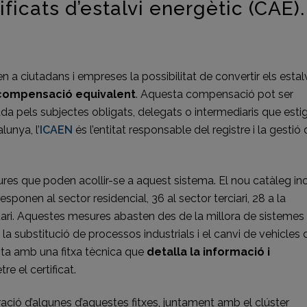
ficats d’estalvi energètic (CAE).
 ciutadans i empreses la possibilitat de convertir els estal
compensació equivalent
. Aquesta compensació pot ser
da pels subjectes obligats, delegats o intermediaris que esti
lunya, l’
ICAEN
és l’entitat responsable del registre i la gestió 
ures que poden acollir-se a aquest sistema. El nou catàleg in
sponen al sector residencial, 36 al sector terciari, 28 a la
ecuari. Aquestes mesures abasten des de la millora de sistemes
a la substitució de processos industrials i el canvi de vehicles 
ta amb una fitxa tècnica que
detalla la informació i
e el certificat.
ració d’algunes d’aquestes fitxes, juntament amb el clúster