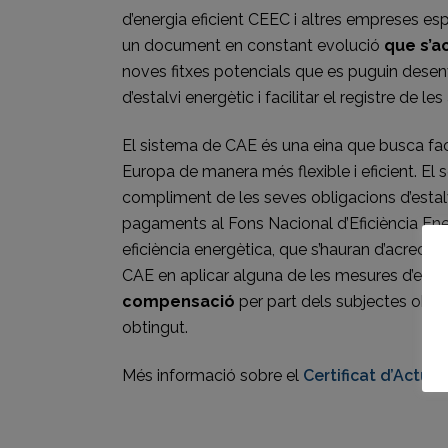
d’energia eficient
CEEC
i altres empreses esp
un document en constant evolució
que s’a
noves fitxes potencials que es puguin desen
d’estalvi energètic i facilitar el registre de 
El sistema de CAE és una eina que busca facil
Europa de manera més flexible i eficient. E
compliment de les seves obligacions d’estal
pagaments al Fons Nacional d’Eficiència Energ
eficiència energètica, que s’hauran d’acredi
CAE en aplicar alguna de les mesures d’estal
compensació
per part dels subjectes obliga
obtingut.
Més informació sobre el
Certificat d’Actua