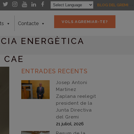
- -
- -
BLOG DEL GREMI
- -
VOLS AGREMIAR-TE?
ts
Contacte
NCIA ENERGÈTICA
E CAE
ENTRADES RECENTS
Josep Antoni
Martínez
Zaplana reelegit
president de la
Junta Directiva
del Gremi
21 juliol, 2026
Resum de la