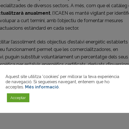
ecialitzades de diversos sectors. A més, com que el catàleg
ctualitzarà anualment
, l’
ICAEN
es manté vigilant per identifi
volupar a curt termini, amb l’objectiu de fomentar mesures
les actuacions estàndard en cada sector.
itar l’assoliment dels objectius d’estalvi energètic establerts
l seu funcionament permet que les comercialitzadores, en
vi, puguin substituir voluntàriament un percentatge dels seus
ètica per estalvis energètics certificats, derivats d’inversion
tar mitjançant un CAE. Tant empreses com particulars generar
Aquest site utilitza 'cookies' per millorar la teva experiència
vi del catàleg, i d’aquesta manera
podran rebre una
de navegació. Si segueixes navegant, entenem que ho
ts, delegats o intermediaris, en funció de l’estalvi energètic
acceptes.
Més informació
.
Acceptar
cions d’Estalvi Energètic – CAE