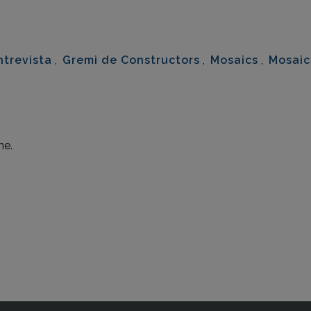
eix
ntrevista
,
Gremi de Constructors
,
Mosaics
,
Mosaic
me.