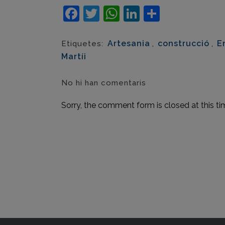
Facebook
Twitter
WhatsApp
LinkedIn
Compart
Artesania
,
construcció
,
E
Etiquetes:
Martíi
No hi han comentaris
Sorry, the comment form is closed at this ti