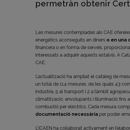
permetràn obtenir Certi
Les mesures contemplades als CAE ofereixen a
energètics aconseguits en diners
o en una 
financera o en forma de serveis, proporciona
interessats a adquirir aquests estalvis. A Cata
CAE.
L’actualització ha ampliat el catàleg de mes
un total de 114 mesures, de les quals 43 corre
indústria, 5 al transport i 2 a l’àmbit agrop
climatització, envolupants i il·luminació fins 
combustió per elèctrics. Cada mesura comp
documentació necessària
per poder emetr
L’
ICAEN
ha col·laborat activament en l’elabo