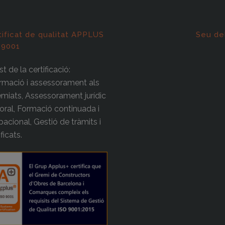
tificat de qualitat APPLUS
Seu de
 9001
t de la certificació:
rmació i assessorament als
miats, Assessorament jurídic
boral, Formació continuada i
acional, Gestió de tràmits i
ificats.