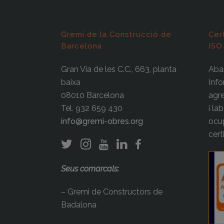
Gremi de la Construcció de
Cer
Barcelona
ISO
Gran Via de les C.C., 663, planta
Abas
baixa
Info
08010 Barcelona
agre
Tel. 932 659 430
i la
info@gremi-obres.org
ocup
cert
Seus comarcals:
– Gremi de Constructors de
Badalona