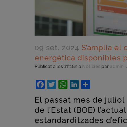
09 set. 2024
S’amplia el 
energètica disponibles 
Publicat a les 17:18h
a
Notícies
per
admin
Facebook
Twitter
WhatsApp
LinkedIn
Compart
El passat mes de juliol 
de l’Estat (BOE) l’actu
estandarditzades d’efic