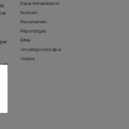
Espai Rehabilitació
 és
Notícies
car
Recomanem
Reportatges
RiMe
 per
Uncategorized @ca
Vídeos
s en
an