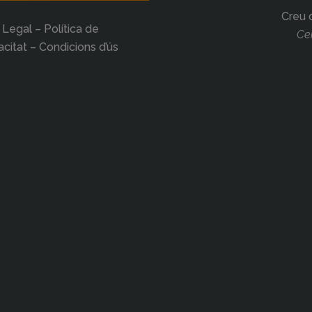
Creu 
 Legal – Política de
Cer
acitat – Condicions d’ús