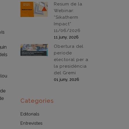
Resum de la
Webinar:
“Sikatherm
Impact”
11/06/2026
vis
11 juny, 2026
Obertura del
guin
període
dels
electoral per a
la presidència
del Gremi
clou
01 juny, 2026
 de
de
Categories
Editorials
Entrevistes