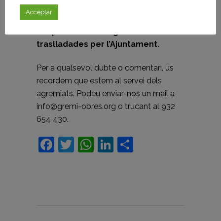
malaltia.
Acceptar
-La policia local segueix ordres
traslladades per l’Ajuntament.
Per a qualsevol dubte o comentari, us
recordem que estem al servei dels
agremiats. Podeu enviar-nos un mail a
info@gremi-obres.org o trucant al 932
654 430.
Facebook
Twitter
WhatsApp
LinkedIn
Comparteix