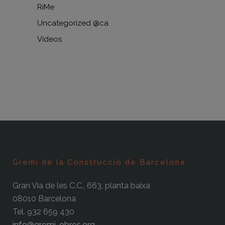
RiMe
Uncategorized @ca
Vídeos
Gremi de la Construcció de Barcelona
Gran Via de les C.C., 663, planta baixa
08010 Barcelona
Tel. 932 659 430
info@gremi-obres.org