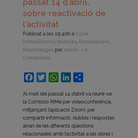
passat 14 d’abril,
sobre reactivació de
l’activitat
Publicat a les 19:40h
a
Espai
Rehabilitació
,
Notícies
,
Recomanem
,
Reportatges
per
admin
0
Comentaris
Facebook
Twitter
WhatsApp
LinkedIn
Comparteix
Al matí del passat 14 d’abril va reunir-se
la Comissió RiMe per videoconferència,
mitjançant l’aplicació Zoom, per
compartir informació, dubtes i respostes
arran de les diferents qüestions
relacionades amb l’activitat a les obres i