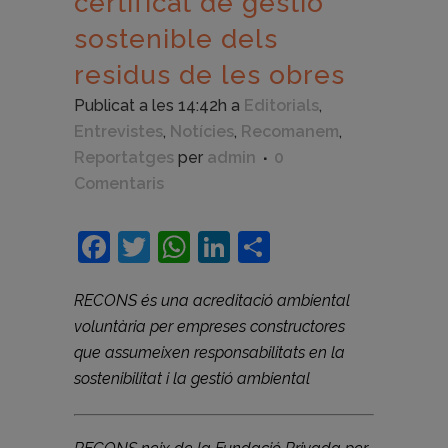
certificat de gestió
sostenible dels
residus de les obres
Publicat a les 14:42h
a
Editorials
,
Entrevistes
,
Notícies
,
Recomanem
,
Reportatges
per
admin
0
Comentaris
Facebook
Twitter
WhatsApp
LinkedIn
Comparteix
RECONS és una acreditació ambiental
voluntària per empreses constructores
que assumeixen responsabilitats en la
sostenibilitat i la gestió ambiental