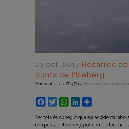
23 oct. 2017
Recàrrec de 
punta de l’iceberg
Publicat a les 17:47h
a
Notícies
,
Reportatg
Facebook
Twitter
WhatsApp
LinkedIn
Compart
Per tots és conegut que els accidents labora
una punta del iceberg, pot comportar una part