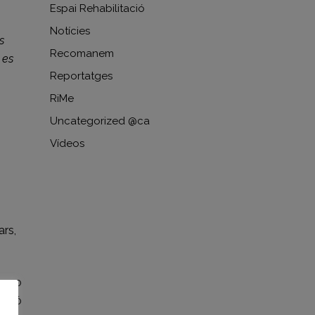
Espai Rehabilitació
Notícies
s
Recomanem
 es
Reportatges
RiMe
Uncategorized @ca
Vídeos
ars,
rano
cció