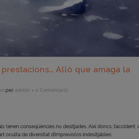
prestacions… Allò que amaga la
es
per
admin
0 Comentaris
eix
ls tenen conseqüències no desitjades. Així doncs, l’accident,
 oculta de diversitat d’imprevistos indesitjables: