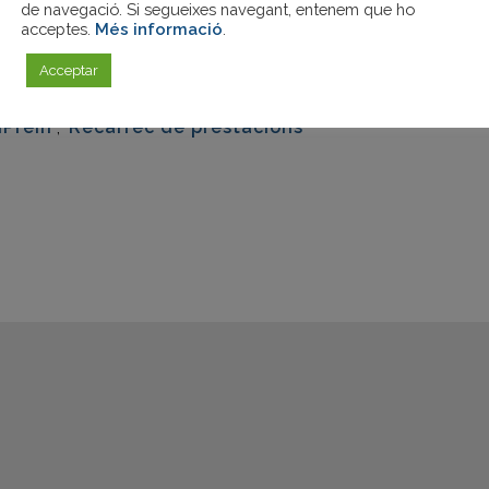
INPREIN,
de navegació. Si segueixes navegant, entenem que ho
acceptes.
Més informació
.
eix
Acceptar
nPrein
,
Recàrrec de prestacions