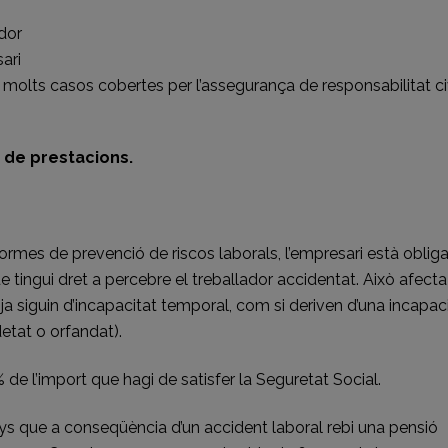
ador
ari
n molts casos cobertes per l’assegurança de responsabilitat civ
 de prestacions.
rmes de prevenció de riscos laborals, l’empresari està obliga
e tingui dret a percebre el treballador accidentat. Això afecta
 ja siguin d’incapacitat temporal, com si deriven d’una incapac
etat o orfandat).
 de l’import que hagi de satisfer la Seguretat Social.
s que a conseqüència d’un accident laboral rebi una pensió