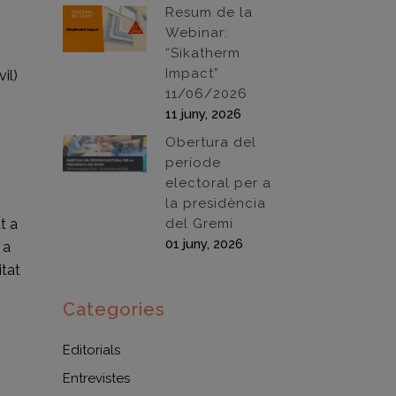
Resum de la
Webinar:
“Sikatherm
Impact”
il)
11/06/2026
11 juny, 2026
Obertura del
període
electoral per a
la presidència
t a
del Gremi
01 juny, 2026
 a
itat
Categories
Editorials
Entrevistes