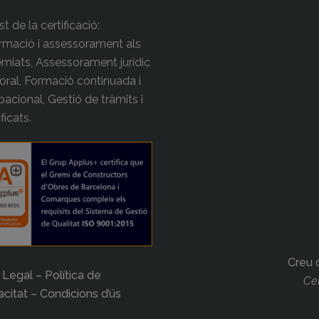
t de la certificació:
rmació i assessorament als
miats, Assessorament jurídic
boral, Formació continuada i
acional, Gestió de tràmits i
ificats.
Creu 
 Legal – Política de
Cer
acitat – Condicions d’ús