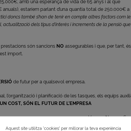
 25.000€, amb una esperança de vida de 65 anys i al que
 anuals), estaríem parlant d’una quantia total de 250.000€ a
ctici doncs també s’han de tenir en compte altres factors com le
 actualització dels tipus d’interès i increments de la pensió que
e prestacions són sancions
NO
assegurables i que, per tant, és
est import.
ERSIÓ
de futur per a qualsevol empresa.
, l’organització i planificació de les tasques, els equips auxili
UN COST, SÓN EL FUTUR DE L’EMPRESA
Vanesa Navarra Ser
Responsable àrea Constru
Aquest site utilitza 'cookies' per millorar la teva experiència