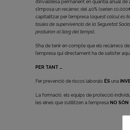
d’invalidesa permanent en quantia anual de
s’imposa un recàrrec del 40% (serien 10.000€
capitalitzar per l’empresa (
aquest càlcul és fi
taules de supervivència de la Seguretat Social,
produiran al llarg del temps
).
S’ha de tenir en compte que els recàrrecs d
l’empresa qui directament ha de satisfer aqu
PER TANT …
Fer prevenció de riscos laborals
ÉS
una
INV
La formació, els equips de protecció individual
les eines que s’utilitzen a l’empresa
NO SÓN 