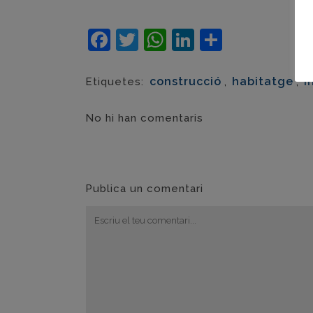
Facebook
Twitter
WhatsApp
LinkedIn
Compart
construcció
,
habitatge
,
I
Etiquetes:
No hi han comentaris
Publica un comentari