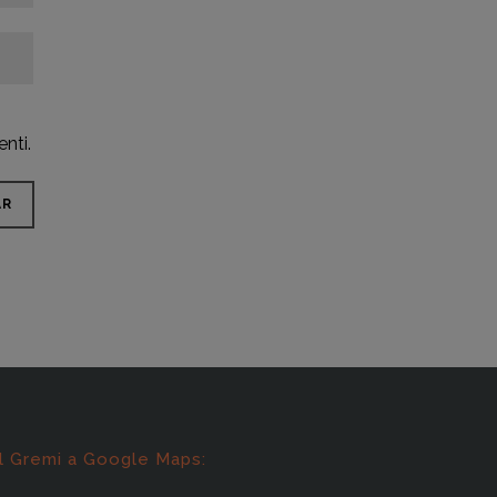
nti.
l Gremi a Google Maps: