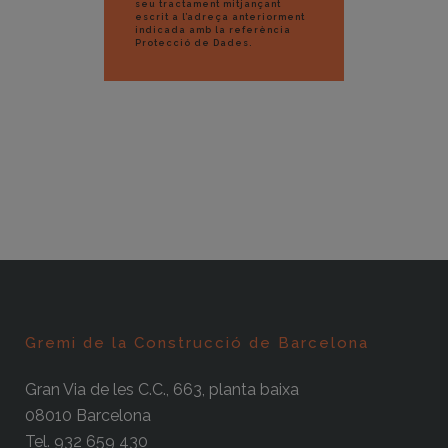
seu tractament mitjançant
escrit a l’adreça anteriorment
indicada amb la referència
Protecció de Dades.
Gremi de la Construcció de Barcelona
Gran Via de les C.C., 663, planta baixa
08010 Barcelona
Tel. 932 659 430