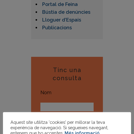
Portal de Feina
Bústia de denúncies
Lloguer d’Espais
Publicacions
Tinc una
consulta
Nom
Email
Aquest site utilitza 'cookies' per millorar la teva
experiència de navegació. Si segueixes navegant,
entenem que ho acceptes.
Més informació
.