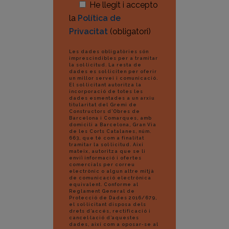
He llegit i accepto
la
Política de
Privacitat
(obligatori)
Les dades obligatòries són
imprescindibles per a tramitar
la sol·licitud. La resta de
dades es sol·liciten per oferir
un millor servei i comunicació.
El sol·licitant autoritza la
incorporació de totes les
dades esmentades a un arxiu
titularitat del Gremi de
Constructors d’Obres de
Barcelona i Comarques, amb
domicili a Barcelona, Gran Via
de les Corts Catalanes, núm.
663, que té com a finalitat
tramitar la sol·licitud. Així
mateix, autoritza que se li
enviï informació i ofertes
comercials per correu
electrònic o algun altre mitjà
de comunicació electrònica
equivalent. Conforme al
Reglament General de
Protecció de Dades 2016/679,
el sol·licitant disposa dels
drets d’accés, rectificació i
cancel·lació d’aquestes
dades, així com a oposar-se al