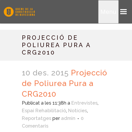
Menu
PROJECCIÓ DE
POLIUREA PURA A
CRG2010
10 des. 2015
Projecció
de Poliurea Pura a
CRG2010
Publicat a les 11:38h
a
Entrevistes
,
Espai Rehabilitació
,
Notícies
,
Reportatges
per
admin
0
Comentaris