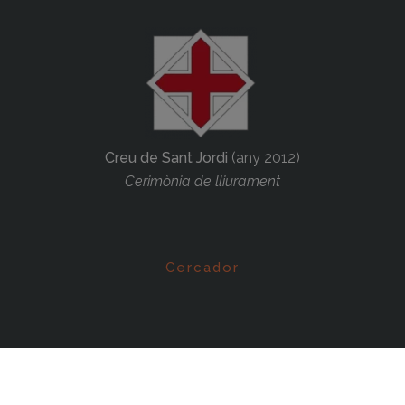
Creu de Sant Jordi
(any 2012)
Cerimònia de lliurament
Cercador