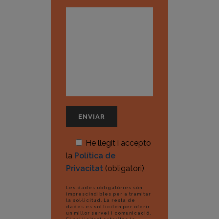
He llegit i accepto
la
Política de
Privacitat
(obligatori)
Les dades obligatòries són
imprescindibles per a tramitar
la sol·licitud. La resta de
dades es sol·liciten per oferir
un millor servei i comunicació.