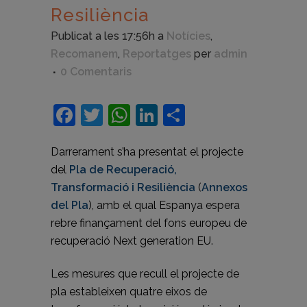
Resiliència
Publicat a les 17:56h
a
Notícies
,
Recomanem
,
Reportatges
per
admin
0 Comentaris
Facebook
Twitter
WhatsApp
LinkedIn
Comparteix
Darrerament s’ha presentat el projecte
del
Pla de Recuperació,
Transformació i Resiliència
(
Annexos
del Pla
), amb el qual Espanya espera
rebre finançament del fons europeu de
recuperació Next generation EU.
Les mesures que recull el projecte de
pla estableixen quatre eixos de