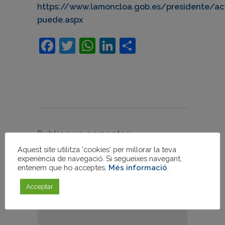
https://www.lamoncloa.gob.es/presidente/a
puede.aspx
Facebook
Twitter
WhatsApp
LinkedIn
Comparteix
Publica un comentari
Aquest site utilitza 'cookies' per millorar la teva
experiència de navegació. Si segueixes navegant,
entenem que ho acceptes.
Més informació
.
Acceptar