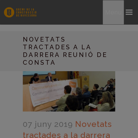
Menu
NOVETATS
TRACTADES A LA
DARRERA REUNIÓ DE
CONSTA
07 juny 2019
Novetats
tractades a la darrera