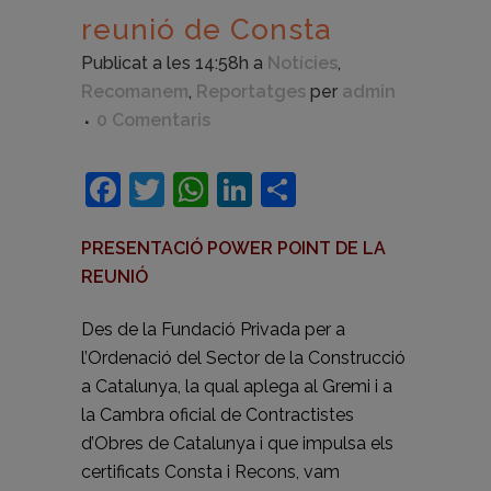
reunió de Consta
Publicat a les 14:58h
a
Notícies
,
Recomanem
,
Reportatges
per
admin
0 Comentaris
Facebook
Twitter
WhatsApp
LinkedIn
Comparteix
PRESENTACIÓ POWER POINT DE LA
REUNIÓ
Des de la Fundació Privada per a
l’Ordenació del Sector de la Construcció
a Catalunya, la qual aplega al Gremi i a
la Cambra oficial de Contractistes
d’Obres de Catalunya i que impulsa els
certificats Consta i Recons, vam