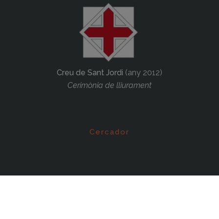
Creu de Sant Jordi
(any 2012)
Cerimònia de lliurament
Cercador