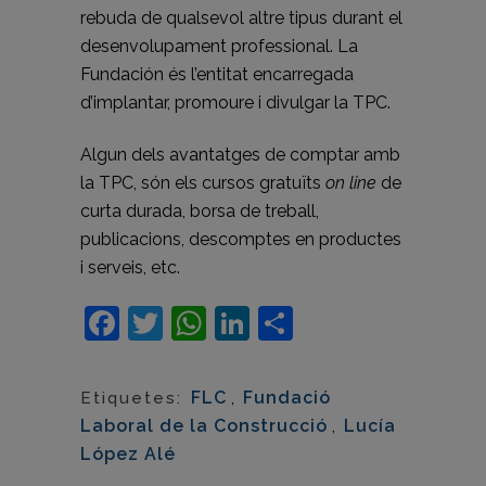
rebuda de qualsevol altre tipus durant el
desenvolupament professional. La
Fundación és l’entitat encarregada
d’implantar, promoure i divulgar la TPC.
Algun dels avantatges de comptar amb
la TPC, són els cursos gratuïts
on line
de
curta durada, borsa de treball,
publicacions, descomptes en productes
i serveis, etc.
Facebook
Twitter
WhatsApp
LinkedIn
Comparteix
FLC
,
Fundació
Etiquetes:
Laboral de la Construcció
,
Lucía
López Alé