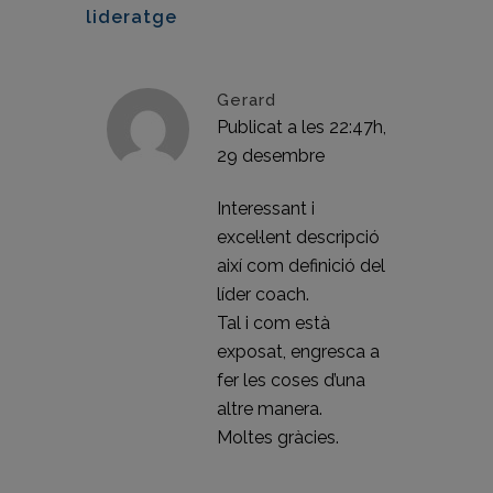
lideratge
Gerard
Publicat a les 22:47h,
29 desembre
RESPON
Interessant i
excel·lent descripció
així com definició del
líder coach.
Tal i com està
exposat, engresca a
fer les coses d’una
altre manera.
Moltes gràcies.