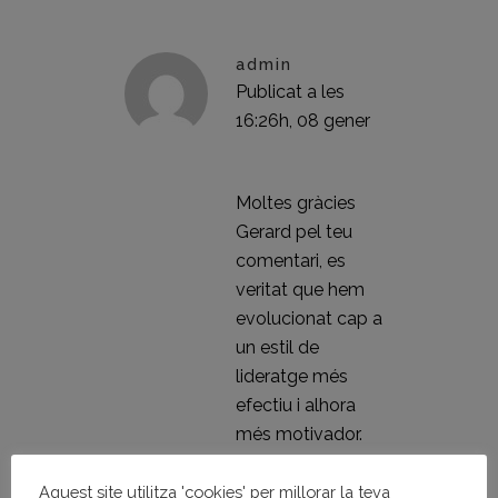
admin
Publicat a les
16:26h, 08 gener
RESPON
Moltes gràcies
Gerard pel teu
comentari, es
veritat que hem
evolucionat cap a
un estil de
lideratge més
efectiu i alhora
més motivador.
Aquest site utilitza 'cookies' per millorar la teva