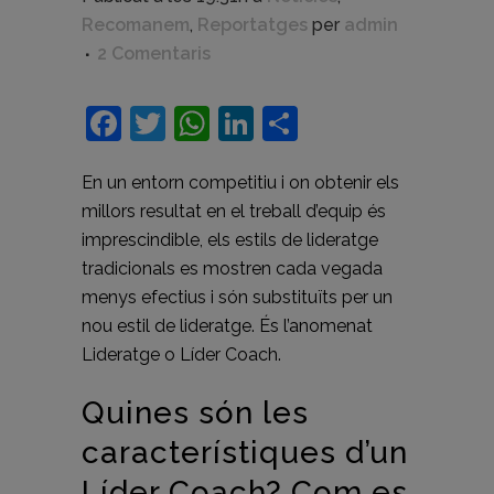
Recomanem
,
Reportatges
per
admin
2 Comentaris
Facebook
Twitter
WhatsApp
LinkedIn
Comparteix
En un entorn competitiu i on obtenir els
millors resultat en el treball d’equip és
imprescindible, els estils de lideratge
tradicionals es mostren cada vegada
menys efectius i són substituïts per un
nou estil de lideratge. És l’anomenat
Lideratge o Líder Coach.
Quines són les
característiques d’un
Líder Coach? Com es