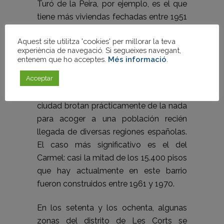
Turó de la Peira, por ejemplo, es el que
tiene más viviendas fechadas entre 1951
y 1960.
Aquest site utilitza 'cookies' per millorar la teva
experiència de navegació. Si segueixes navegant,
Sant Gervasi-Galvany vuelve a ser en la
entenem que ho acceptes.
Més informació
.
década de los sesenta el territorio con
Acceptar
mayor producción de pisos todavía
existentes, si bien otros barrios de la
ciudad brotan prácticamente de la nada
para acoger a una población recién
llegada de diversas regiones españolas.
El caso más significativo es el del
Carmel: casi la mitad de los 15.400 pisos
que hay actualmente en este barrio
fueron construidos entre 1961 y 1970.
En los setenta y los ochenta, algunas
zonas del distrito de Les Corts se