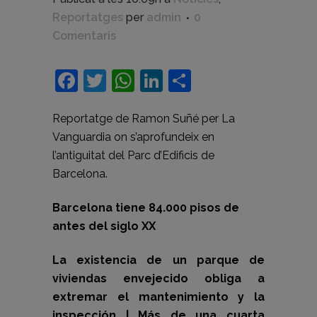
Reportatges
per
admin
0
Comentaris
Facebook
Twitter
WhatsApp
LinkedIn
Comparteix
Reportatge de Ramon Suñé per La
Vanguardia on s’aprofundeix en
l’antiguitat del Parc d’Edificis de
Barcelona.
Barcelona tiene 84.000 pisos de
antes del siglo XX
La existencia de un parque de
viviendas envejecido obliga a
extremar el mantenimiento y la
inspección | Más de una cuarta