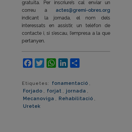
gratuïta. Per inscriure’s cal enviar un
correu a
actes@gremi-obres.org
indicant la jornada, el nom dels
interessats en assistir, un telèfon de
contacte i, si s’escau, l’empresa a la que
pertanyen.
Facebook
Twitter
WhatsApp
LinkedIn
Comparteix
fonamentació
,
Etiquetes:
Forjado
,
forjat
,
jornada
,
Mecanoviga
,
Rehabilitació
,
Uretek