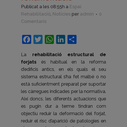
Publicat a les 08:55h
a
Espai
Rehabilitació
,
Notícies
per
admin
0
Comentaris
Facebook
Twitter
WhatsApp
LinkedIn
Comparteix
La
rehabilitació estructural de
forjats
és habitual en la reforma
d’edificis antics, en els quals el seu
sistema estructural s’ha fet malbé o no
està suficientment preparat per suportar
les càrregues indicades per la normativa.
Així doncs, les diferents actuacions que
es pugin dur a terme tindran com
objectiu reduir la deformació del forjat,
reduir el risc d’aparició de patologies en