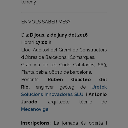
terreny.
EN VOLS SABER MÉS?
Dia:
Dijous, 2 de juny del 2016
Horari:
17:00 h
Lloc: Auditori del Gremi de Constructors
d’Obres de Barcelona i Comarques.
Gran Via de les Corts Catalanes, 663,
Planta baixa, 08010 de barcelona.
Ponents:
Rubén Galisteo del
Río,
enginyer geòleg de
Uretek
Solucions Innovadoras SLU
, i
Antonio
Jurado,
arquitecte tècnic de
Mecanoviga
.
Inscripcions:
La jornada és oberta i