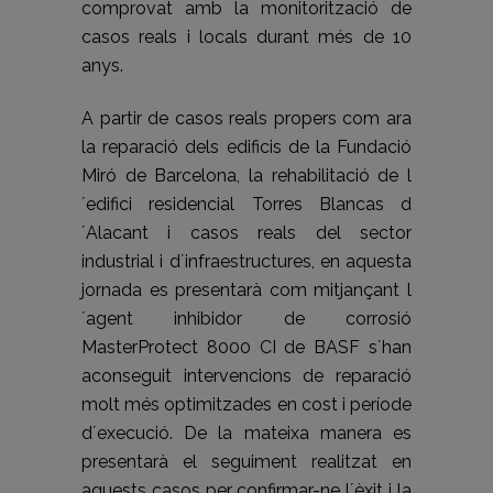
comprovat amb la monitorització de
casos reals i locals durant més de 10
anys.
A partir de casos reals propers com ara
la reparació dels edificis de la Fundació
Miró de Barcelona, la rehabilitació de l
´edifici residencial Torres Blancas d
´Alacant i casos reals del sector
industrial i d´infraestructures, en aquesta
jornada es presentarà com mitjançant l
´agent inhibidor de corrosió
MasterProtect 8000 CI de BASF s´han
aconseguit intervencions de reparació
molt més optimitzades en cost i període
d´execució. De la mateixa manera es
presentarà el seguiment realitzat en
aquests casos per confirmar-ne l´èxit i la