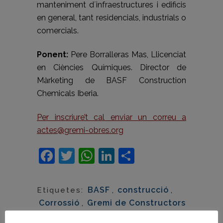
manteniment d´infraestructures i edificis
en general, tant residencials, industrials o
comercials.
Ponent:
Pere Borralleras Mas, Llicenciat
en Ciències Químiques. Director de
Màrketing de BASF Construction
Chemicals Iberia.
Per inscriure’t cal enviar un correu a
actes@gremi-obres.org
Facebook
Twitter
WhatsApp
LinkedIn
Comparteix
BASF
,
construcció
,
Etiquetes:
Corrossió
,
Gremi de Constructors
d'Obres
,
Jornades