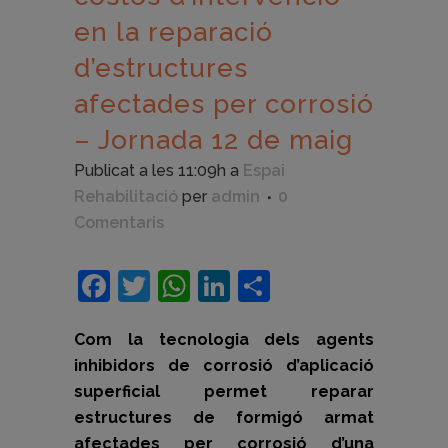
en la reparació
d’estructures
afectades per corrosió
– Jornada 12 de maig
Publicat a les 11:09h
a
Espai
Rehabilitació
per
admin
0
Comentaris
Facebook
Twitter
WhatsApp
LinkedIn
Comparteix
Com la tecnologia dels agents
inhibidors de corrosió d’aplicació
superficial permet reparar
estructures de formigó armat
afectades per corrosió d’una