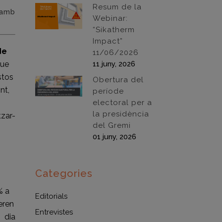
Resum de la
 amb
Webinar:
“Sikatherm
Impact”
de
11/06/2026
que
11 juny, 2026
stos
Obertura del
nt,
període
electoral per a
la presidència
tzar-
del Gremi
01 juny, 2026
Categories
% a
Editorials
eren
Entrevistes
i dia