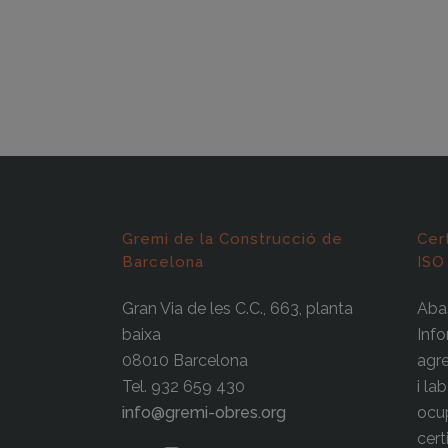
Gremi de la Construcció de
Cer
Barcelona
ISO
Gran Via de les C.C., 663, planta
Abas
baixa
Info
08010 Barcelona
agre
Tel. 932 659 430
i la
info@gremi-obres.org
ocup
cert