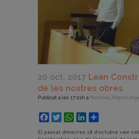
20 oct. 2017
Lean Constru
de les nostres obres
Publicat a les 17:01h
a
Notícies
,
Reportatg
Facebook
Twitter
WhatsApp
LinkedIn
Compart
El passat dimecres 18 d’octubre vam cel