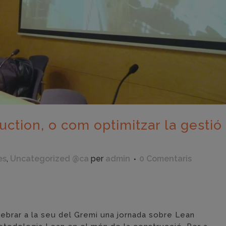
ction, o com optimitzar la gestió
es
,
Uncategorized @ca
per
admin
0 Comentaris
eix
ebrar a la seu del Gremi una jornada sobre Lean