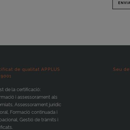
tificat de qualitat APPLUS
Seu de
 9001
t de la certificació:
rmació i assessorament als
miats, Assessorament jurídic
boral, Formació continuada i
acional, Gestió de tràmits i
ificats.