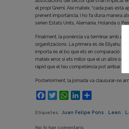
associacions del sector que s’han implicat e
el propi Gremi. Així mateix, “cada país està
prenent importància, i ho fa d’una manera a
serien Estats Units, Alemania, Holanda o Per
Finalment, la ponència va terminar amb una 
organitzacions. La primera és de Eliyahu M. 
importa és el bo que ets en comparació amb
mateix error, si ets millor que el un altre so
ràpid que el teu competència pot arribar a se
Posteriorment, la jornada va clausurar-se am
Facebook
Twitter
WhatsApp
LinkedIn
Compart
Juan Felipe Pons
,
Lean
,
L
Etiquetes:
No hi han comentaris