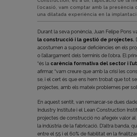
Construction, és a dir, l’aplicació de la
l’ocasió, vam comptar amb la presència
una dilatada experiència en la implantac
Durant la seva ponència, Juan Felipe Pons va
la construcció i la gestió de projectes.
D
acostumen a suposar deficiències en els pro
o l’allargament dels terminis de l’obra. El pr
“és la
carència formativa del sector i l’u
afirmar, “vam creure que amb la crisi les co
se, i el cert és que ens hem trobat que tot
projectes, amb els mateix problemes per sol
En aquest sentit, van remarcar-se dues dades
Industry Institute i el Lean Construction Insti
projectes de construcció no afegeix valor a
la indústria de la fabricació. D’altra banda
entre el 55 i el 60% de fiabilitat en la finalit