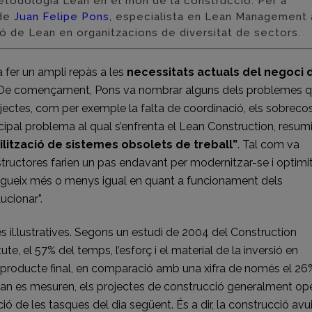
 metodologia Lean en el món de la construcció. Per a
 de
Juan Felipe Pons
, especialista en Lean Management
ió de Lean en organitzacions de diversitat de sectors.
 fer un ampli repàs a les
necessitats actuals del negoci 
e començament, Pons va nombrar alguns dels problemes 
jectes, com per exemple la falta de coordinació, els sobreco
incipal problema al qual s’enfrenta el Lean Construction, resumi
tilització de sistemes obsolets de treball”
. Tal com va
nstructores farien un pas endavant per modernitzar-se i optimi
 segueix més o menys igual en quant a funcionament dels
ucionar”.
 il.lustratives. Segons un estudi de 2004 del Construction
tute, el 57% del temps, l’esforç i el material de la inversió en
l producte final, en comparació amb una xifra de només el 26
, quan es mesuren, els projectes de construcció generalment op
zació de les tasques del dia següent. És a dir, la construcció avu