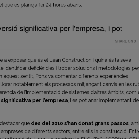
 que es planeja fer 24 hores abans.
rsió significativa per l'empresa, i pot
SHARE ON X
e a exposar què és el Lean Construction i quina és la seva
de identificar deficiències i trobar solucions i metodologies pe
En aquest sentit, Pons va comentar diferents experiències
lorar notablement els processos mitjançant canvis en les rut
iferència de l’implementació de sistemes d’altres àmbits, com 
 significativa per l’empresa
, i es pot anar implementant de
 destacar que
des del 2010 s’han donat grans passos
, am
empreses de diferents sectors, entre ells la construcció. Entr