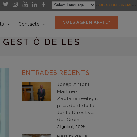
- -
- -
BLOG DEL GREMI
- -
VOLS AGREMIAR-TE?
ts
Contacte
 GESTIÓ DE LES
ENTRADES RECENTS
Josep Antoni
Martínez
Zaplana reelegit
president de la
Junta Directiva
del Gremi
21 juliol, 2026
Resum de la