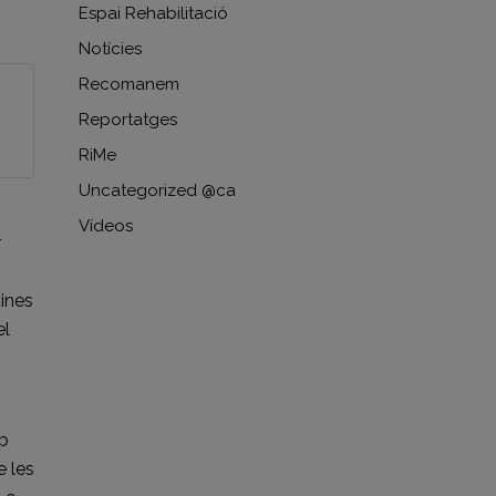
Espai Rehabilitació
Notícies
Recomanem
Reportatges
RiMe
Uncategorized @ca
Vídeos
r
ines
el
b
e les