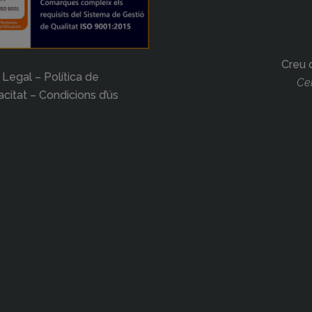
Creu 
 Legal – Política de
Cer
acitat – Condicions d’ús