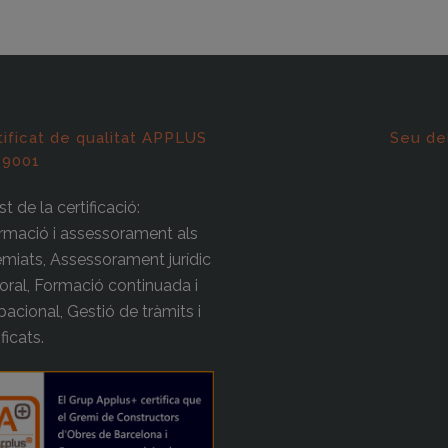
tificat de qualitat APPLUS
Seu de
 9001
t de la certificació:
rmació i assessorament als
miats, Assessorament jurídic
boral, Formació continuada i
acional, Gestió de tràmits i
ificats.