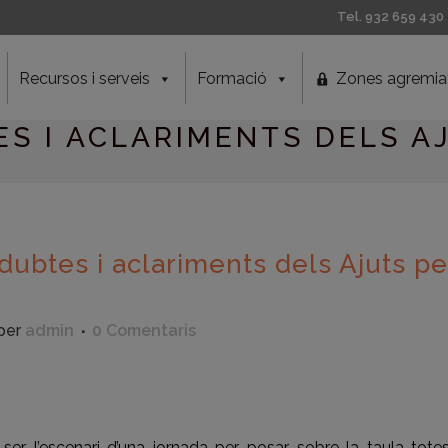
Tel. 932 659 430
Recursos i serveis
Formació
Zones agremia
S I ACLARIMENTS DELS AJ
ubtes i aclariments dels Ajuts pe
per
admin
0 Comentaris
eix
 ser l’escenari d’una jornada per posar sobre la taula tote