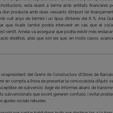
institucions, està duent a terme amb entitats financeres p
cta d’un producte amb dues vessants d’import (el finançamen
mb vuit anys de termini i un tipus d’interès del 6 %. Ana Qu
lar que Avalis també podria intervenir en cas que el col.l
est sentit, Amela va assegurar que podria existir més endava
ació d’edificis, atès que són les que, en molts casos, avanc
 vicepresident del Gremi de Constructors d’Obres de Barcel
r en compte a l’hora de presentar la convocatòria d’Ajuts: ve
ceptible de subvenció, llegir els informes abans de transmet
nts subvencionats que sovint generen confusió, i evitar prob
e ajudes socials rebudes.
aboració per captar habitatges buits per destinar-los a la bor