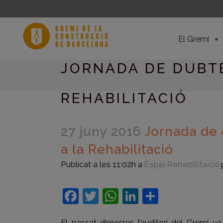
El Gremi
JORNADA DE DUBTE
REHABILITACIÓ
27 juny 2016
Jornada de d
a la Rehabilitació
Publicat a les 11:02h
a
Espai Rehabilitació
Facebook
Twitter
WhatsApp
LinkedIn
Compart
El passat dimecres l’auditori del Gremi va