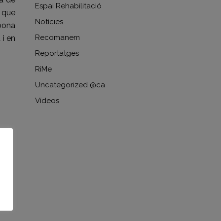
Espai Rehabilitació
r que
Notícies
 bona
Recomanem
 i en
Reportatges
RiMe
Uncategorized @ca
Vídeos