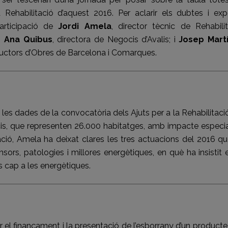
 Rehabilitació d’aquest 2016. Per aclarir els dubtes i exp
articipació de
Jordi Amela
, director tècnic de Rehabili
a;
Ana Quibus
, directora de Negocis d’Avalis; i
Josep Mart
ructors d’Obres de Barcelona i Comarques.
les dades de la convocatòria dels Ajuts per a la Rehabilitaci
ficis, que representen 26.000 habitatges, amb impacte especi
ació, Amela ha deixat clares les tres actuacions del 2016 q
ors, patologies i millores energètiques, en què ha insistit 
s cap a les energètiques.
r el finançament i la presentació de l’esborrany d’un product