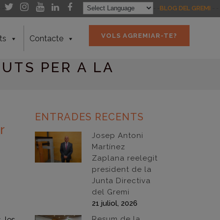
- -
- -
BLOG DEL GREMI
- -
VOLS AGREMIAR-TE?
ts
Contacte
UTS PER A LA
ENTRADES RECENTS
r
Josep Antoni
Martínez
Zaplana reelegit
president de la
Junta Directiva
del Gremi
21 juliol, 2026
Resum de la
s les