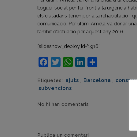
lloguer social per fer front a la urgència ha
els ciutadans tenen por a la rehabilitació i
comunicació. Per últim, Amela va donar una b
l’àmbit d’actuació per aquest any 2016.
[slideshow_deploy id=’1916′]
Facebook
Twitter
WhatsApp
LinkedIn
Compart
ajuts
,
Barcelona
,
constru
Etiquetes:
subvencions
No hi han comentaris
Publica un comentari