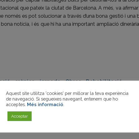
bitacional que pateix la ciutat de Barcelona. A més, va afirma
 que només es pot solucionar a través d’una bona gestió i una
ona notícia, i és que hi ha una important ampliació dinerària
eix
cció
,
crònica
,
jornada
,
Obres
,
Rehabilitació
,
Aquest site utilitza 'cookies' per millorar la teva experiència
de navegació. Si segueixes navegant, entenem que ho
acceptes.
Més informació
.
Acceptar