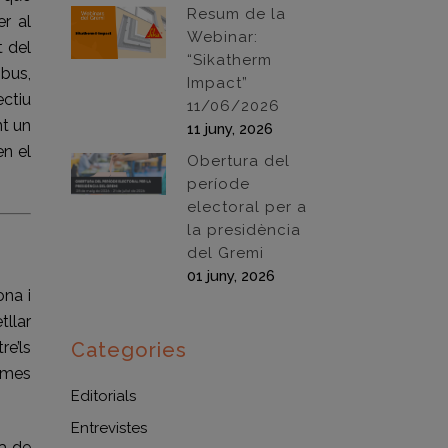
Resum de la
er al
Webinar:
t del
“Sikatherm
ibus,
Impact”
ectiu
11/06/2026
nt un
11 juny, 2026
en el
Obertura del
període
electoral per a
la presidència
del Gremi
01 juny, 2026
ona i
tllar
re’ls
Categories
lemes
Editorials
Entrevistes
sa de