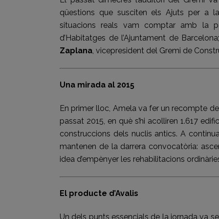
qüestions que susciten els Ajuts per a la
situacions reals vam comptar amb la p
d’Habitatges de l’Ajuntament de Barcelon
Zaplana
, vicepresident del Gremi de Const
Una mirada al 2015
En primer lloc, Amela va fer un recompte de 
passat 2015, en què s’hi acolliren 1.617 edi
construccions dels nuclis antics. A continu
mantenen de la darrera convocatòria: ascens
idea d’empènyer les rehabilitacions ordinàrie
El producte d’Avalis
Un dels punts essencials de la jornada va se