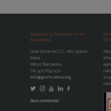
Gremi de la Construcció de
Cer
Barcelona
ISO
Gran Via de les C.C., 663, planta
Abas
baixa
Info
08010 Barcelona
agre
Tel. 932 659 430
i la
info@gremi-obres.org
ocup
cert
Seus comarcals: