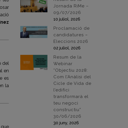
Jornada RiMe –
osar
09/07/2026
tació
10 juliol, 2026
ínez
Proclamació de
candidatures –
Eleccions 2026
02 juliol, 2026
Resum de la
ó del
Webinar
“Objectiu 2028:
al en
Com l’Anàlisi del
ue es
Cicle de Vida de
en la
l’edifici
transformarà el
teu negoci
constructiu”
30/06/2026
30 juny, 2026
e que