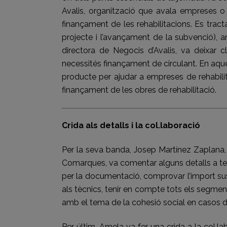
Avalis, organització que avala empreses o 
finançament de les rehabilitacions. Es tra
projecte i l’avançament de la subvenció), a
directora de Negocis d’Avalis, va deixar c
necessités finançament de circulant. En aqu
producte per ajudar a empreses de rehabilit
finançament de les obres de rehabilitació.
Crida als detalls i la col.laboració
Per la seva banda, Josep Martínez Zaplana,
Comarques, va comentar alguns detalls a teni
per la documentació, comprovar l’import sus
als tècnics, tenir en compte tots els segme
amb el tema de la cohesió social en casos d
Per últim, Amela va fer una crida a la col.l