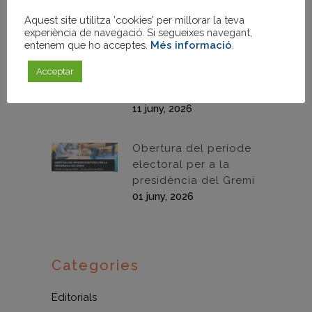
30/06/2026
Aquest site utilitza 'cookies' per millorar la teva
30 juny, 2026
experiència de navegació. Si segueixes navegant,
entenem que ho acceptes.
Més informació
.
Resum de la Webinar:
Acceptar
“Sikatherm Impact”
11/06/2026
11 juny, 2026
Obertura del període
electoral per a la
presidència del Gremi
01 juny, 2026
Categories
Editorials