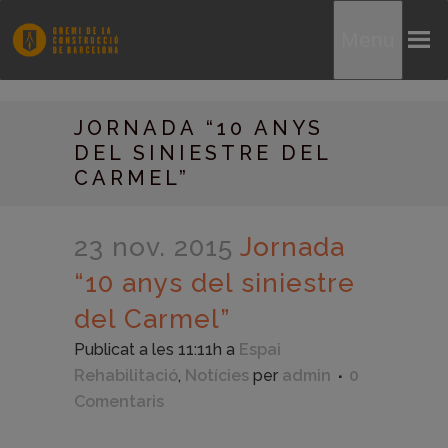
Menu
JORNADA “10 ANYS
DEL SINIESTRE DEL
CARMEL”
23 nov. 2015
Jornada
“10 anys del siniestre
del Carmel”
Publicat a les 11:11h
a
Espai
Rehabilitació
,
Notícies
per
admin
0
Comentaris