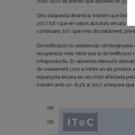
2018-2020 es preveu que assoleixi un 3,5% g
Dins d’aquesta dinàmica, trobem que l’edifica
2017, tot i que en valors absoluts encara sigu
continuarà, tot i que més discretament, prev
De l’edificació no residencial i de l’enginyer
recuperació més feble que la de l’edificació
infraproductiu. En absència d’ensurts derivat
de creixement com a mínim en els pròxims any
espanyola encara es veu molt afectada pels ob
trobem amb un -6,4% al 2017, a l’espera que a