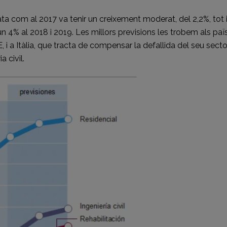
stata com al 2017 va tenir un creixement moderat, del 2,2%, tot 
n 4% al 2018 i 2019. Les millors previsions les trobem als paï
E, i a Itàlia, que tracta de compensar la defallida del seu secto
 civil.