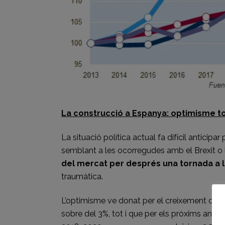
La construcció a Espanya: optimisme tot
La situació política actual fa difícil anticipa
semblant a les ocorregudes amb el Brexit o
del mercat per després una tornada a 
traumàtica.
L’optimisme ve donat per el creixement de 
sobre del 3%, tot i que per els pròxims anys 