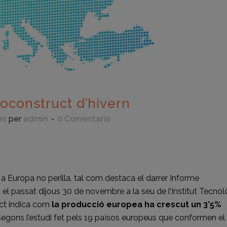
oconstruct d’hivern
es
per
admin
0 Comentaris
eix
a Europa no perilla, tal com destaca el darrer Informe
l passat dijous 30 de novembre a la seu de l’Institut Tecnol
uct indica com
la producció europea ha crescut un 3’5%
 Segons l’estudi fet pels 19 països europeus que conformen el