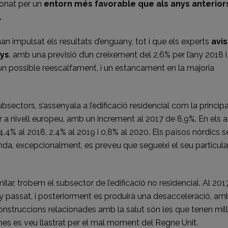
ionat per un
entorn més favorable que als anys anterior
.
n impulsat els resultats d’enguany, tot i que els experts
avi
nys
, amb una previsió d’un creixement del 2,6% per l’any 2018 i
 un possible reescalfament, i un estancament en la majoria
ectors, s’assenyala a l’edificació residencial com la principa
 a nivell europeu, amb un increment al 2017 de 8,9%. En els 
,4% al 2018, 2,4% al 2019 i 0,8% al 2020. Els països nòrdics s
anda, excepcionalment, es preveu que segueixi el seu particula
r, trobem el subsector de l’edificació no residencial. Al 2017
y passat, i posteriorment es produirà una desacceleració, am
 construccions relacionades amb la salut són les que tenen mil
ines es veu llastrat per el mal moment del Regne Unit.