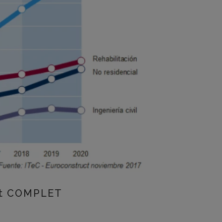
ct COMPLET
eix