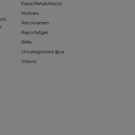
Espai Rehabilitació
i
Notícies
sos
Recomanem
r
Reportatges
RiMe
Uncategorized @ca
Vídeos