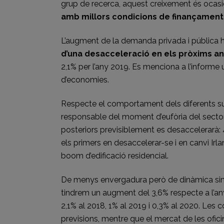
grup de recerca, aquest creixement és ocas
amb millors condicions de finançament
L’augment de la demanda privada i pública ha
d’una desacceleració en els pròxims a
2,1% per l’any 2019. Es menciona a l’informe
d’economies.
Respecte el comportament dels diferents subs
responsable del moment d’eufòria del sector
posteriors previsiblement es desaccelerarà: 4
els primers en desaccelerar-se i en canvi Irl
boom d’edificació residencial.
De menys envergadura però de dinàmica simila
tindrem un augment del 3,6% respecte a l’an
2,1% al 2018, 1% al 2019 i 0,3% al 2020. Les
previsions, mentre que el mercat de les ofic