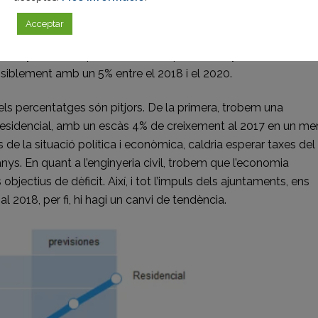
ràcies a una major capacitat d’inversió de les empreses.
Acceptar
ció residencial ha tingut un gran creixement, de fins un 14% al
i lluny de nivells pre-crisis. En els pròxims anys el creixement
isiblement amb un 5% entre el 2018 i el 2020.
ia els percentatges són pitjors. De la primera, trobem una
 residencial, amb un escàs 4% de creixement al 2017 en un me
s de la situació política i econòmica, caldria esperar taxes de
s. En quant a l’enginyeria civil, trobem que l’economia
jectius de dèficit. Així, i tot l’impuls dels ajuntaments, ens
l 2018, per fi, hi hagi un canvi de tendència.