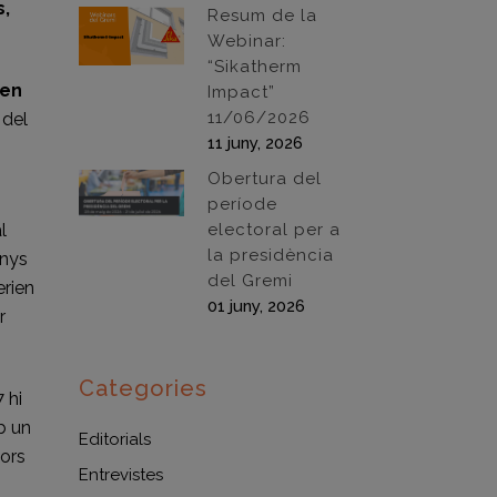
s,
Resum de la
Webinar:
“Sikatherm
sen
Impact”
11/06/2026
 del
11 juny, 2026
Obertura del
període
l
electoral per a
la presidència
anys
del Gremi
erien
01 juny, 2026
r
Categories
 hi
b un
Editorials
lors
Entrevistes