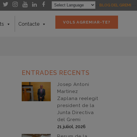
- -
- -
BLOG DEL GREMI
- -
VOLS AGREMIAR-TE?
ts
Contacte
ENTRADES RECENTS
Josep Antoni
Martínez
Zaplana reelegit
president de la
Junta Directiva
del Gremi
21 juliol, 2026
Resum de la