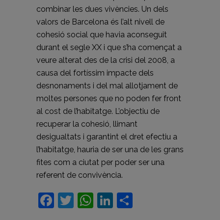
combinar les dues vivències. Un dels
valors de Barcelona és l’alt nivell de
cohesió social que havia aconseguit
durant el segle XX i que s’ha començat a
veure alterat des de la crisi del 2008, a
causa del fortíssim impacte dels
desnonaments i del mal allotjament de
moltes persones que no poden fer front
al cost de l’habitatge. L’objectiu de
recuperar la cohesió, llimant
desigualtats i garantint el dret efectiu a
l’habitatge, hauria de ser una de les grans
fites com a ciutat per poder ser una
referent de convivència.
Facebook
Twitter
WhatsApp
LinkedIn
Comparteix