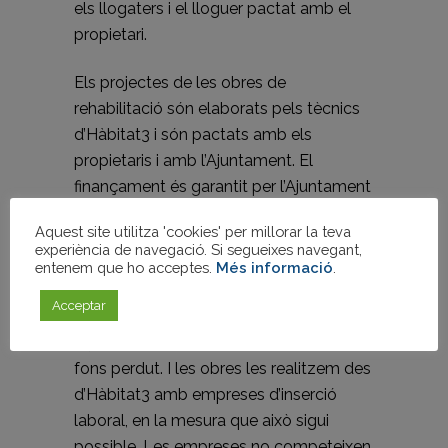
els llogaters i el lloguer pactat amb el
propietari.
Els projectes de les obres de
rehabilitació són elaborats pels tècnics
d’Hàbitat3 i són pactats amb els
propietaris i amb l’Ajuntament. El
finançament és garantit per l’Ajuntament
que és qui avança els fons necessaris
Aquest site utilitza 'cookies' per millorar la teva
per fer les obres. La recuperació de la
experiència de navegació. Si segueixes navegant,
inversió la fa l’Ajuntament descomptant-
entenem que ho acceptes.
Més informació
.
la dels lloguers que anirà cobrant al
Acceptar
propietari, menys un 20% que
l’Ajuntament dóna com a subvenció a
fons perdut. I les obres les realitzem des
d’Hàbitat3 amb empreses d’inserció
laboral, en la mesura que això sigui
possible. Les empreses no competeixen