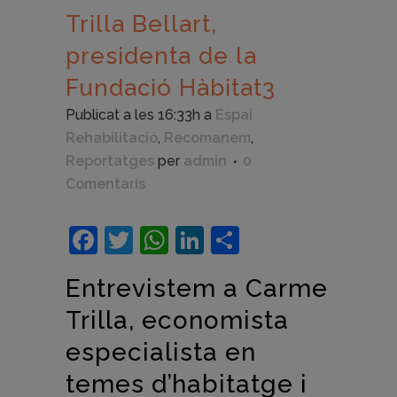
Trilla Bellart,
presidenta de la
Fundació Hàbitat3
Publicat a les 16:33h
a
Espai
Rehabilitació
,
Recomanem
,
Reportatges
per
admin
0
Comentaris
Facebook
Twitter
WhatsApp
LinkedIn
Comparteix
Entrevistem a Carme
Trilla, economista
especialista en
temes d’habitatge i