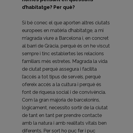
d’habitatge? Per què?
Si bé conec el que aporten altres ciutats
europees en matèria d’habitatge, a mi
m’agrada viure a Barcelona i, en concret
al barri de Gràcia, perquè és on he viscut
sempre i tinc establertes les relacions
familiars més estretes. M’agrada la vida
de ciutat perquè assegura i facilita
l’accés a tot tipus de serveis, perquè
ofereix accés a la cultura i perquè és
font de riquesa social i de convivència.
Com la gran majoria de barcelonins,
lògicament, necessito sortir de la ciutat
de tant en tant per prendre contacte
amb la natura i amb realitats vitals ben
diferents. Per sort ho puc fer i puc