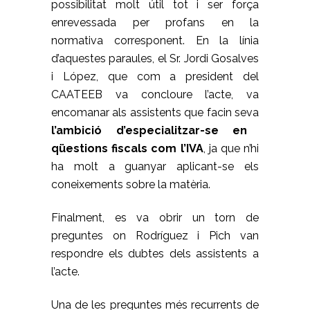
possibilitat molt útil tot i ser força
enrevessada per profans en la
normativa corresponent. En la línia
d’aquestes paraules, el Sr. Jordi Gosalves
i López, que com a president del
CAATEEB va concloure l’acte, va
encomanar als assistents que facin seva
l’ambició d’especialitzar-se en
qüestions fiscals com l’IVA
, ja que n’hi
ha molt a guanyar aplicant-se els
coneixements sobre la matèria.
Finalment, es va obrir un torn de
preguntes on Rodríguez i Pich van
respondre els dubtes dels assistents a
l’acte.
Una de les preguntes més recurrents de