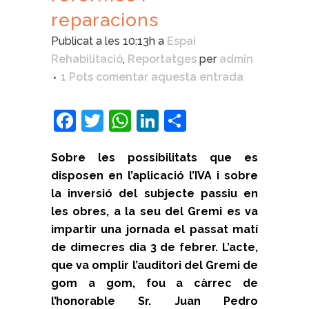
reparacions
Publicat a les 10:13h
a
Espai
Rehabilitació
,
Reportatges
per
admin
1 Pots comentar aquesta entrada
Facebook
Twitter
WhatsApp
LinkedIn
Comparteix
Sobre les possibilitats que es
disposen en l’aplicació l’IVA i sobre
la inversió del subjecte passiu en
les obres, a la seu del Gremi es va
impartir una jornada el passat matí
de dimecres dia 3 de febrer. L’acte,
que va omplir l’auditori del Gremi de
gom a gom, fou a càrrec de
l’honorable Sr.
Juan Pedro