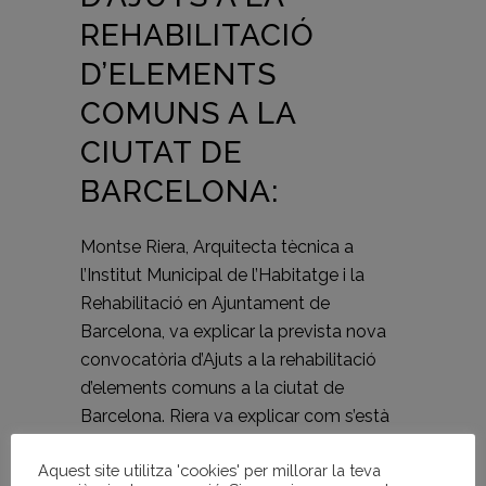
REHABILITACIÓ
D’ELEMENTS
COMUNS A LA
CIUTAT DE
BARCELONA:
Montse Riera, Arquitecta tècnica a
l’Institut Municipal de l’Habitatge i la
Rehabilitació en Ajuntament de
Barcelona, va explicar la prevista nova
convocatòria d’Ajuts a la rehabilitació
d’elements comuns a la ciutat de
Barcelona. Riera va explicar com s’està
configurant un sistema de concurrència
Aquest site utilitza 'cookies' per millorar la teva
competitiva per l’atorgament d’ajuts, tot i