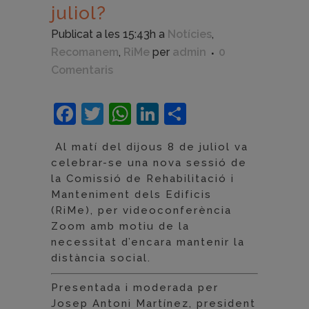
juliol?
Publicat a les 15:43h
a
Notícies
,
Recomanem
,
RiMe
per
admin
0
Comentaris
Facebook
Twitter
WhatsApp
LinkedIn
Comparteix
Al matí del dijous 8 de juliol va
celebrar-se una nova sessió de
la Comissió de Rehabilitació i
Manteniment dels Edificis
(RiMe), per videoconferència
Zoom amb motiu de la
necessitat d’encara mantenir la
distància social.
Presentada i moderada per
Josep Antoni Martínez, president