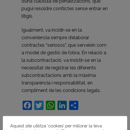
d’una clàusula de penalitzacions, que
pugui resoldre conflictes sense entrar en
litigis.
Igualment, va incidir-se en la
conveniència sempre d’elaborar
contractes “seriosos”, que serveixin com
a model de gestió de l’obra. En relació a
la subcontractació, va insistir-se en la
necessitat de registrar les diferents
subcontractacions amb la màxima
transparència i responsabilitat, en
compliment de les condicions legals.
Facebook
Twitter
WhatsApp
LinkedIn
Comparteix
Aquest site utilitza 'cookies' per millorar la teva