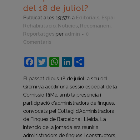
del 18 de juliol?
Publicat a les 19:57h
a
Editorials
,
Espai
Rehabilitació
,
Notícies
,
Recomanem
,
Reportatges
per
admin
0
Comentaris
Facebook
Twitter
WhatsApp
LinkedIn
Comparteix
El passat dijous 18 de juliol la seu del
Gremi va acollir una sessió especial de la
Comissió RiMe, amb la presència i
participació d’administradors de finques,
convocats pel Col.legi d’Administradors
de Finques de Barcelona i Lleida. La
intenció de la jornada era reunir a
administradors de finques i constructors,