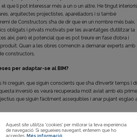
i el que li pot interessar més a un o un altre. He tingut interiori
ures, arquitectes projectistes, aparelladors i sí també
Gremi de Constructors s’ha de dir que en un nombre més baix.
s obligats i privats motivats per les avantatges d’utilitzar la
 així, però el potencial que es pot treure en fase d’obra i
ha produït. Quan a les obres comencin a demanar experts amb
de constructors.
ses per adaptar-se al BIM?
hi creguin, que siguin conscients que s’ha d’invertir temps i d
uesta inversió es veurà recuperada molt aviat amb els prime
ctius que siguin fàcilment assequibles i anar pujant esglaó 
es eines natives de treball, d’allà on surt tota la informació
Aquest site utilitza 'cookies' per millorar la teva experiència
tser molts dels agents que faran el curs no es dedicaran a
de navegació. Si segueixes navegant, entenem que ho
acceptes.
Més informació
.