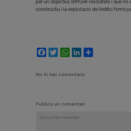
per un objectius BIM per resoldre’ls i que no en
constructiu i la explotació de l’edifici formi p
Facebook
Twitter
WhatsApp
LinkedIn
Compart
No hi han comentaris
Publica un comentari