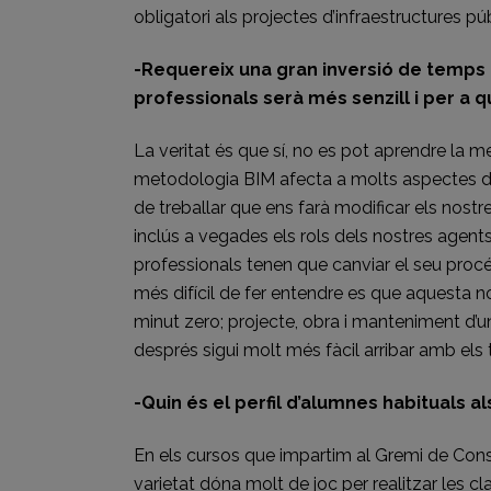
obligatori als projectes d’infraestructures pú
-Requereix una gran inversió de temps ap
professionals serà més senzill i per a
La veritat és que sí, no es pot aprendre la 
metodologia BIM afecta a molts aspectes de
de treballar que ens farà modificar els nost
inclús a vegades els rols dels nostres agents
professionals tenen que canviar el seu proc
més difícil de fer entendre es que aquesta no
minut zero; projecte, obra i manteniment d’u
després sigui molt més fàcil arribar amb els 
-Quin és el perfil d’alumnes habituals 
En els cursos que impartim al Gremi de Cons
varietat dóna molt de joc per realitzar les c