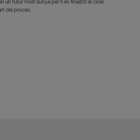
 un futur molt llunyà per fi es finalitzi el cicle
art del procés.
eix