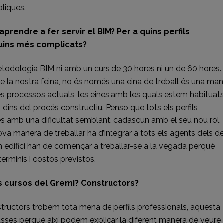
bliques.
rendre a fer servir el BIM? Per a quins perfils
 quins més complicats?
metodologia BIM ni amb un curs de 30 hores ni un de 60 hores.
 la nostra feina, no és només una eina de treball és una ma
res processos actuals, les eines amb les quals estem habituats
 dins del procés constructiu. Penso que tots els perfils
és amb una dificultat semblant, cadascun amb el seu nou rol. 
va manera de treballar ha d’integrar a tots els agents dels de
n edifici han de començar a treballar-se a la vegada perquè
terminis i costos previstos.
als cursos del Gremi? Constructors?
tructors trobem tota mena de perfils professionals, aquesta
lasses perquè així podem explicar la diferent manera de veure 