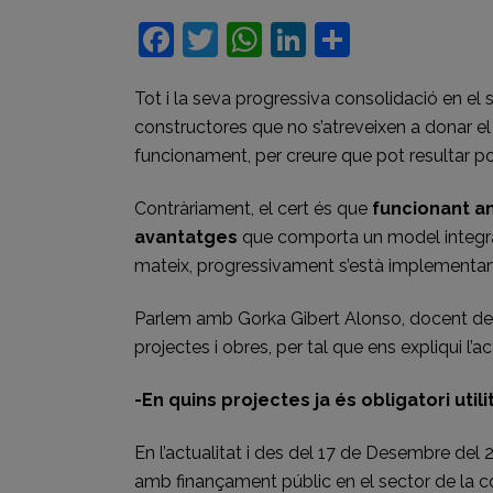
Facebook
Twitter
WhatsApp
LinkedIn
Compart
Tot i la seva progressiva consolidació en el
constructores que no s’atreveixen a donar e
funcionament, per creure que pot resultar po
Contràriament, el cert és que
funcionant a
avantatges
que comporta un model integrad
mateix, progressivament s’està implementant 
Parlem amb Gorka Gibert Alonso, docent del 
projectes i obres, per tal que ens expliqui l’a
-En quins projectes ja és obligatori utili
En l’actualitat i des del 17 de Desembre del 
amb finançament públic en el sector de la co