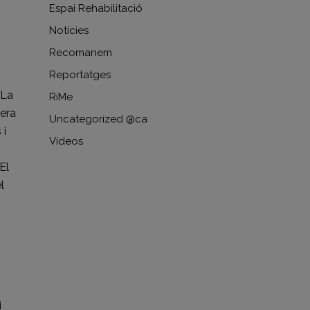
Espai Rehabilitació
Notícies
Recomanem
Reportatges
 La
RiMe
nera
Uncategorized @ca
 i
Vídeos
El
l
i