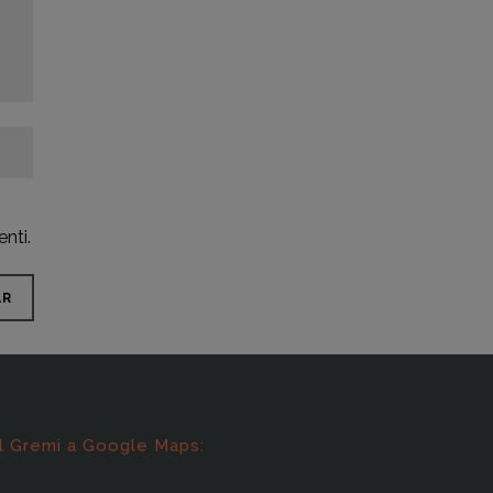
nti.
l Gremi a Google Maps: