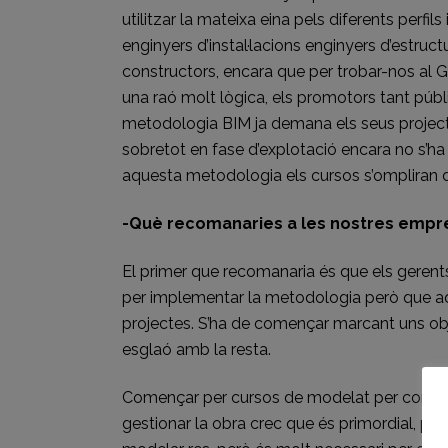
utilitzar la mateixa eina pels diferents perfils 
enginyers d’instal·lacions enginyers d’estruct
constructors, encara que per trobar-nos al 
una raó molt lògica, els promotors tant públic
metodologia BIM ja demana els seus projectes
sobretot en fase d’explotació encara no s’
aquesta metodologia els cursos s’ompliran 
-Què recomanaries a les nostres empre
El primer que recomanaria és que els gerents 
per implementar la metodologia però que aq
projectes. S’ha de començar marcant uns obje
esglaó amb la resta.
Començar per cursos de modelat per conèixer l
gestionar la obra crec que és primordial, po