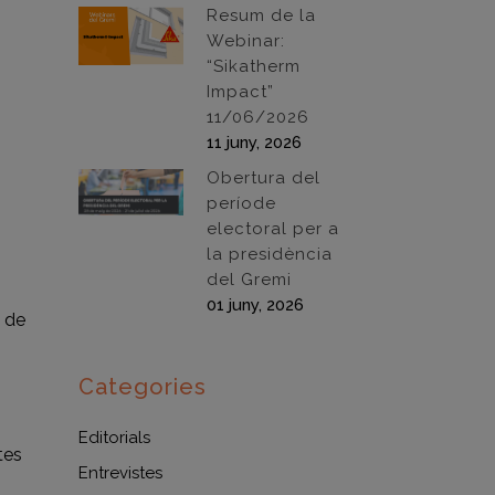
Resum de la
Webinar:
“Sikatherm
Impact”
11/06/2026
11 juny, 2026
Obertura del
període
electoral per a
la presidència
del Gremi
01 juny, 2026
ó de
Categories
Editorials
tes
Entrevistes