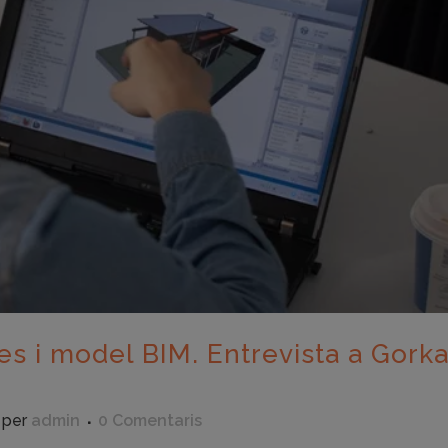
s i model BIM. Entrevista a Gork
per
admin
0 Comentaris