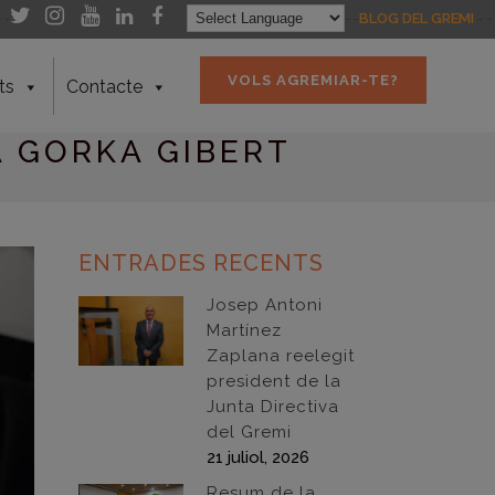
- -
- -
BLOG DEL GREMI
- -
VOLS AGREMIAR-TE?
ts
Contacte
A GORKA GIBERT
ENTRADES RECENTS
Josep Antoni
Martínez
Zaplana reelegit
president de la
Junta Directiva
del Gremi
21 juliol, 2026
Resum de la