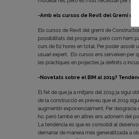
modelar res, però és molt necessari per co
-Amb els cursos de Revit del Gremi quin 
Els cursos de Revit del gremi de Constructor
possibilitats del programa, però com hem par
curs de 62 hores en total. Per poder assolir u
usuari expert. Els cursos ens serveixen pe
les pràctiques en projectes ja definits o inc
-Novetats sobre el BIM al 2019? Tendèn
El fet de que ja a mitjans del 2019 ja sigui o
de la construcció es preveu que el 2019 sigu
augmentin exponencialment. Per desgracia 
ho, però també en altres ens adonem del po
La tendència és que es consolidi al desenvo
demanar de manera més generalitzada a obra