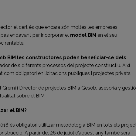
eix
 sector, el cert és que encara són moltes les empreses
l pas endavant per incorporar el
model BIM
en el seu
c rentable.
mb BIM les constructores poden beneficiar-se dels
or dels diferents processos del projecte constructiu. Així
com obligatori en licitacions publiques i projectes privats.
Gremi i Director de projectes BIM a Gesob, asesoria y gesti
ctualitat sobre el BIM.
tzar el BIM?
2018 és obligatori utilitzar metodologia BIM en tots els projec
nstrucció. A partir del 26 de juliol d’aquest any també serà