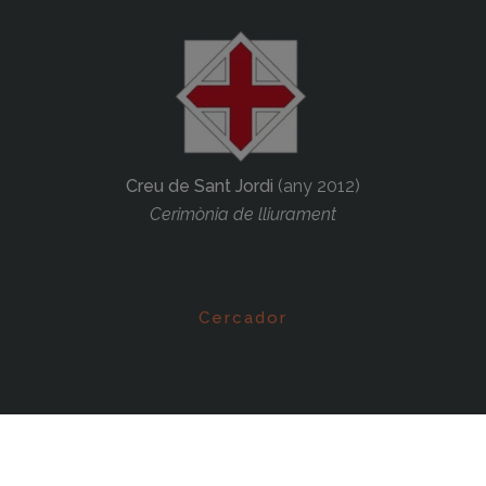
Creu de Sant Jordi
(any 2012)
Cerimònia de lliurament
Cercador