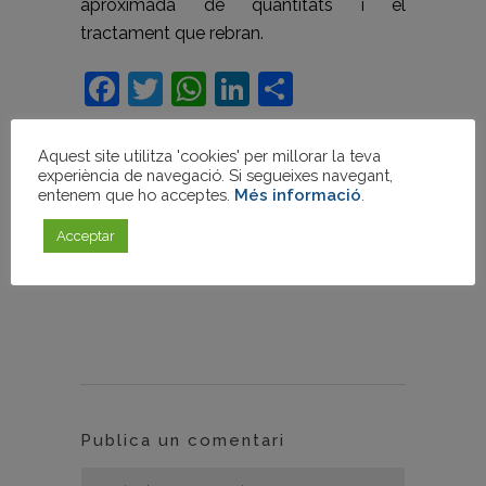
aproximada de quantitats i el
tractament que rebran.
Facebook
Twitter
WhatsApp
LinkedIn
Comparteix
Aquest site utilitza 'cookies' per millorar la teva
abocador
,
asfalt
,
Etiquetes:
experiència de navegació. Si segueixes navegant,
construcció
,
formigó
,
fusta
,
entenem que ho acceptes.
Més informació
.
Materials
,
metalls
,
OBRA
,
perill
,
Acceptar
productes
,
recomanacions
,
residus
,
runes
Publica un comentari