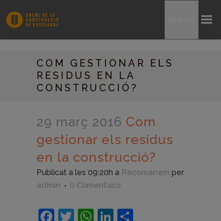
Menu
COM GESTIONAR ELS
RESIDUS EN LA
CONSTRUCCIÓ?
29 març 2016
Com
gestionar els residus
en la construcció?
Publicat a les 09:20h
a
Recomanem
per
admin
0 Comentaris
Facebook
Twitter
WhatsApp
LinkedIn
Comparteix