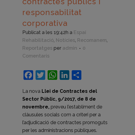
contractes públics i
responsabilitat
corporativa
Publicat a les 19:42h
a
Espai
Rehabilitació
,
Notícies
,
Recomanem
,
Reportatges
per
admin
0
Comentaris
Facebook
Twitter
WhatsApp
LinkedIn
Comparteix
La nova
Llei de Contractes del
Sector Públic, 9/2017, de 8 de
novembre,
preveu l’establiment de
clàusules socials com a criteri per a
l’adjudicació de contractes promoguts
per les administracions públiques.