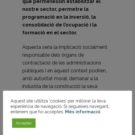
que permetessin estabilitzar el
nostre sector, permetre la
programació en la inversió, la
consolidació de l’ocupació i la
formació en el sector.
Aquesta seria la implicació socialment
responsable dels òrgans de
contractació de les administracions
públiques i en aquest context podrien,
amb autoritat moral, demanar a la
indústria de la construcció la seva
implicació en la millora del sector en
Aquest site utilitza 'cookies' per millorar la teva
l’aspecte de les millores socials.
experiència de navegació. Si segueixes navegant,
entenem que ho acceptes.
Més informació
.
La situació actual és ben diferent, ja que
Acceptar
com diu el refrany “es col·loca la carreta
davant dels bous”.