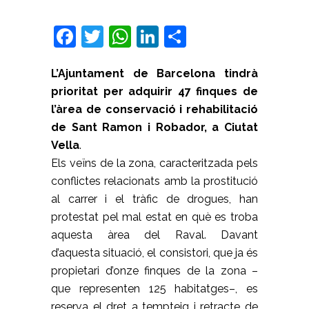
Facebook
Twitter
WhatsApp
LinkedIn
Comparteix
L’Ajuntament de Barcelona tindrà
prioritat per adquirir 47 finques de
l’àrea de conservació i rehabilitació
de Sant Ramon i Robador, a Ciutat
Vella
.
Els veïns de la zona, caracteritzada pels
conflictes relacionats amb la prostitució
al carrer i el tràfic de drogues, han
protestat pel mal estat en què es troba
aquesta àrea del Raval.
Davant
d’aquesta situació, el consistori, que ja és
propietari d’onze finques de la zona –
que representen 125 habitatges–, es
reserva el dret a tempteig i retracte de