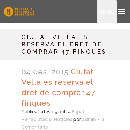
Menu
CIUTAT VELLA ES
RESERVA EL DRET DE
COMPRAR 47 FINQUES
04 des. 2015
Ciutat
Vella es reserva el
dret de comprar 47
finques
Publicat a les 09:00h
a
Espai
Rehabilitació
,
Notícies
per
admin
0
Comentaris